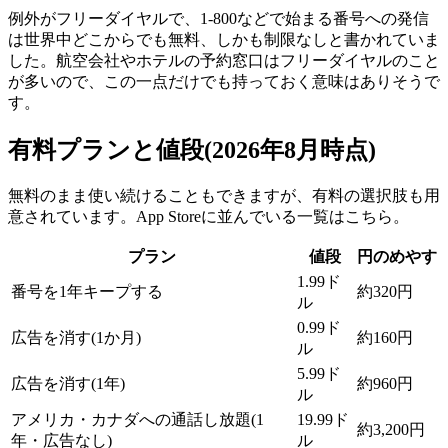
例外がフリーダイヤルで、1-800などで始まる番号への発信
は世界中どこからでも無料、しかも制限なしと書かれていま
した。航空会社やホテルの予約窓口はフリーダイヤルのこと
が多いので、この一点だけでも持っておく意味はありそうで
す。
有料プランと値段(2026年8月時点)
無料のまま使い続けることもできますが、有料の選択肢も用
意されています。App Storeに並んでいる一覧はこちら。
プラン
値段
円のめやす
1.99ド
番号を1年キープする
約320円
ル
0.99ド
広告を消す(1か月)
約160円
ル
5.99ド
広告を消す(1年)
約960円
ル
アメリカ・カナダへの通話し放題(1
19.99ド
約3,200円
年・広告なし)
ル