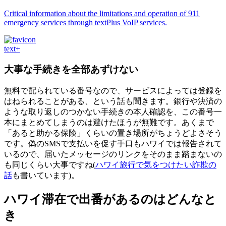
Critical information about the limitations and operation of 911
emergency services through textPlus VoIP services.
text+
大事な手続きを全部あずけない
無料で配られている番号なので、サービスによっては登録を
はねられることがある、という話も聞きます。銀行や決済の
ような取り返しのつかない手続きの本人確認を、この番号一
本にまとめてしまうのは避けたほうが無難です。あくまで
「あると助かる保険」くらいの置き場所がちょうどよさそう
です。偽のSMSで支払いを促す手口もハワイでは報告されて
いるので、届いたメッセージのリンクをそのまま踏まないの
も同じくらい大事ですね(
ハワイ旅行で気をつけたい詐欺の
話
も書いています)。
ハワイ滞在で出番があるのはどんなと
き