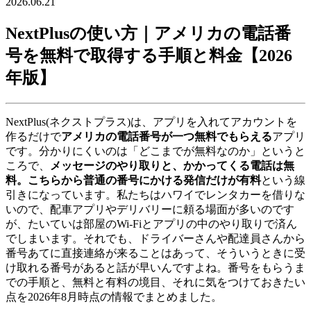
2026.06.21
NextPlusの使い方｜アメリカの電話番
号を無料で取得する手順と料金【2026
年版】
NextPlus(ネクストプラス)は、アプリを入れてアカウントを
作るだけで
アメリカの電話番号が一つ無料でもらえる
アプリ
です。分かりにくいのは「どこまでが無料なのか」というと
ころで、
メッセージのやり取りと、かかってくる電話は無
料。こちらから普通の番号にかける発信だけが有料
という線
引きになっています。私たちはハワイでレンタカーを借りな
いので、配車アプリやデリバリーに頼る場面が多いのです
が、たいていは部屋のWi-Fiとアプリの中のやり取りで済ん
でしまいます。それでも、ドライバーさんや配達員さんから
番号あてに直接連絡が来ることはあって、そういうときに受
け取れる番号があると話が早いんですよね。番号をもらうま
での手順と、無料と有料の境目、それに気をつけておきたい
点を2026年8月時点の情報でまとめました。