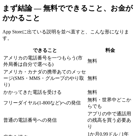
まず結論 ― 無料でできること、お金が
かかること
App Storeに出ている説明を並べ直すと、こんな形になりま
す。
できること
料金
アメリカの電話番号を一つもらう(市
無料
外局番は自分で選べる)
アメリカ・カナダの携帯あてのメッセ
ージ(SMS・MMS・グループのやり取
無料
り)
かかってきた電話を受ける
無料
無料・世界中どこか
フリーダイヤル(1-800など)への発信
らでも
アプリの中で通話用
普通の電話番号への発信
の残高を買う必要あ
り
1か月0.99ドル / 1年