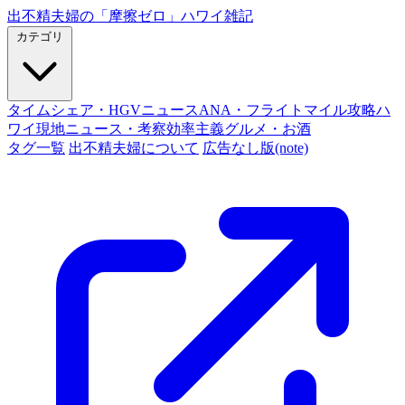
出不精夫婦の
「摩擦ゼロ」
ハワイ雑記
カテゴリ
タイムシェア・HGVニュース
ANA・フライトマイル攻略
ハ
ワイ現地ニュース・考察
効率主義グルメ・お酒
タグ一覧
出不精夫婦について
広告なし版(note)