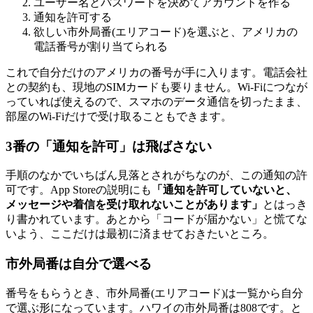
ユーザー名とパスワードを決めてアカウントを作る
通知を許可する
欲しい市外局番(エリアコード)を選ぶと、アメリカの
電話番号が割り当てられる
これで自分だけのアメリカの番号が手に入ります。電話会社
との契約も、現地のSIMカードも要りません。Wi-Fiにつなが
っていれば使えるので、スマホのデータ通信を切ったまま、
部屋のWi-Fiだけで受け取ることもできます。
3番の「通知を許可」は飛ばさない
手順のなかでいちばん見落とされがちなのが、この通知の許
可です。App Storeの説明にも
「通知を許可していないと、
メッセージや着信を受け取れないことがあります」
とはっき
り書かれています。あとから「コードが届かない」と慌てな
いよう、ここだけは最初に済ませておきたいところ。
市外局番は自分で選べる
番号をもらうとき、市外局番(エリアコード)は一覧から自分
で選ぶ形になっています。ハワイの市外局番は808です。と