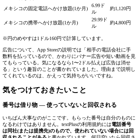
6.99ド
メキシコの固定電話へかけ放題(1か月)
約1,120円
ル
29.99ド
メキシコの携帯へかけ放題(1か月)
約4,800円
ル
※円のめやすは1ドル160円で計算しています。
広告について、App Storeの説明では「相手の電話会社に手
数料を払っているので、かわりにバナー広告や短い動画を見
てもらっている。気になるなら1〜2ドル払えば広告は消せ
る」という趣旨のことが書かれていました。理由まで説明し
てくれているのは、かえって気持ちがいいですね。
気をつけておきたいこと
番号は借り物 ― 使っていないと回収される
いちばん大事なのがここです。もらった番号は自分のものに
なるわけではありません。textPlusの利用規約には
電話番号
は同社(または提携先)のもので、使われていない場合には回
収されることがある
と書かれています。何日空いたら回収さ