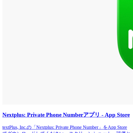
Nextplus: Private Phone Numberアプリ - App Store
textPlus, Inc.の「Nextplus: Private Phone Number」をApp Store