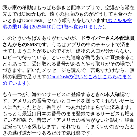
我が家の移動はもっぱら歩きと配車アプリで、空港から滞在
先まではUberかLyft、遠くのお店のものがどうしても食べた
いときはDoorDash、という頼り方をしています(
ホノルル空
港の乗り場は2025年10月に1階へ変わりました
)。
このときいちばんありがたいのが、
ドライバーさんや配達員
さんからのSMS
です。うちはアプリの中のチャットで済ま
せてしまうことが多いのですが、建物の入口が分からない、
ロビーで待っている、といった連絡が番号あてに直接来るこ
ともあって、受け取れる番号があるとやり取りがその場で片
づきます。届いたメッセージを読んで一言返すだけなら、無
料の範囲で足ります(
DoorDashの使いどころはこちらにまと
めています
)。
もう一つが、海外のサービスに登録するときの本人確認で
す。アメリカの番号でないとコードを送ってくれないサービ
スに当たったとき、番号が一つあれば止まらずに済みます。
もっとも最近は日本の番号のまま登録できるサービスも増え
ている印象で、昔ほど「アメリカの番号がないと詰む」場面
は減っている気もします。それでも、うまくいかなかったと
きの逃げ道が一つあるだけで気は楽です。