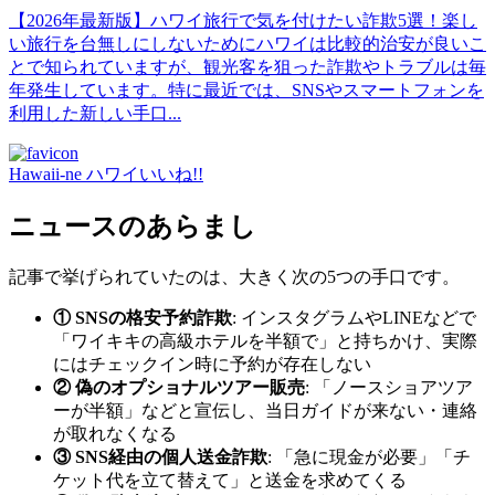
【2026年最新版】ハワイ旅行で気を付けたい詐欺5選！楽し
い旅行を台無しにしないためにハワイは比較的治安が良いこ
とで知られていますが、観光客を狙った詐欺やトラブルは毎
年発生しています。特に最近では、SNSやスマートフォンを
利用した新しい手口...
Hawaii-ne ハワイいいね!!
ニュースのあらまし
記事で挙げられていたのは、大きく次の5つの手口です。
① SNSの格安予約詐欺
: インスタグラムやLINEなどで
「ワイキキの高級ホテルを半額で」と持ちかけ、実際
にはチェックイン時に予約が存在しない
② 偽のオプショナルツアー販売
: 「ノースショアツア
ーが半額」などと宣伝し、当日ガイドが来ない・連絡
が取れなくなる
③ SNS経由の個人送金詐欺
: 「急に現金が必要」「チ
ケット代を立て替えて」と送金を求めてくる