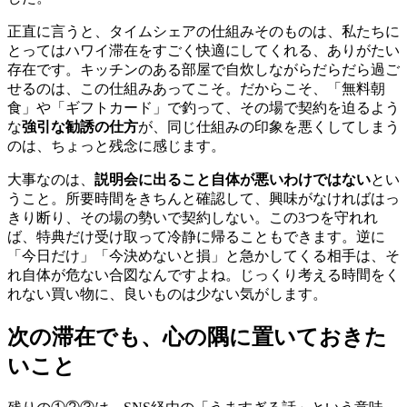
正直に言うと、タイムシェアの仕組みそのものは、私たちに
とってはハワイ滞在をすごく快適にしてくれる、ありがたい
存在です。キッチンのある部屋で自炊しながらだらだら過ご
せるのは、この仕組みあってこそ。だからこそ、「無料朝
食」や「ギフトカード」で釣って、その場で契約を迫るよう
な
強引な勧誘の仕方
が、同じ仕組みの印象を悪くしてしまう
のは、ちょっと残念に感じます。
大事なのは、
説明会に出ること自体が悪いわけではない
とい
うこと。所要時間をきちんと確認して、興味がなければはっ
きり断り、その場の勢いで契約しない。この3つを守れれ
ば、特典だけ受け取って冷静に帰ることもできます。逆に
「今日だけ」「今決めないと損」と急かしてくる相手は、そ
れ自体が危ない合図なんですよね。じっくり考える時間をく
れない買い物に、良いものは少ない気がします。
次の滞在でも、心の隅に置いておきた
いこと