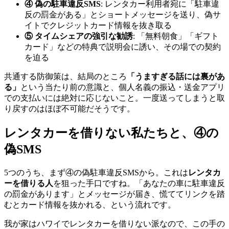
④ 偽の駐車違反SMS
: レンタカー利用者宛に「駐車違
反の罰金がある」とショートメッセージを送り、偽サ
イトでクレジットカード情報を抜き取る
⑤ タイムシェアの強引な勧誘
: 「無料朝食」「ギフト
カード」などの特典で説明会に誘い、その場での契約
を迫る
共通する防御策は、結局のところ
「うますぎる話には裏があ
る」
という当たり前の意識と、個人名義の振込・送金アプリ
での支払いには絶対に応じないこと。一度送ってしまうと取
り戻すのはほぼ不可能だそうです。
レンタカーを借りない私たちと、④の
偽SMS
5つのうち、まず④の偽駐車違反SMSから。これは
レンタカ
ーを借りる人
を狙った手口ですね。「あなたの車に駐車違反
の罰金があります」とメッセージが届き、慌ててリンクを踏
むとカード情報を抜かれる、という流れです。
我が家はハワイでレンタカーを借りない派なので、この手の