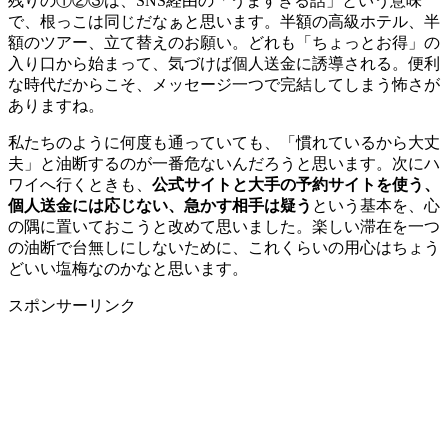
残りの①②③は、SNS経由の「うますぎる話」という意味
で、根っこは同じだなぁと思います。半額の高級ホテル、半
額のツアー、立て替えのお願い。どれも「ちょっとお得」の
入り口から始まって、気づけば個人送金に誘導される。便利
な時代だからこそ、メッセージ一つで完結してしまう怖さが
ありますね。
私たちのように何度も通っていても、「慣れているから大丈
夫」と油断するのが一番危ないんだろうと思います。次にハ
ワイへ行くときも、
公式サイトと大手の予約サイトを使う、
個人送金には応じない、急かす相手は疑う
という基本を、心
の隅に置いておこうと改めて思いました。楽しい滞在を一つ
の油断で台無しにしないために、これくらいの用心はちょう
どいい塩梅なのかなと思います。
スポンサーリンク