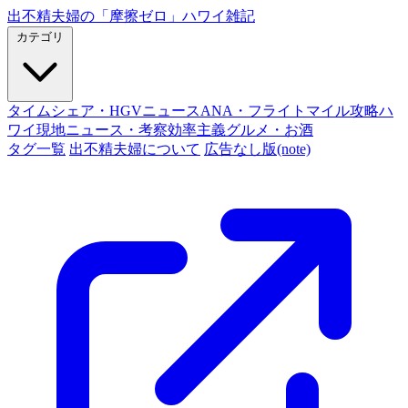
出不精夫婦の
「摩擦ゼロ」
ハワイ雑記
カテゴリ
タイムシェア・HGVニュース
ANA・フライトマイル攻略
ハ
ワイ現地ニュース・考察
効率主義グルメ・お酒
タグ一覧
出不精夫婦について
広告なし版(note)