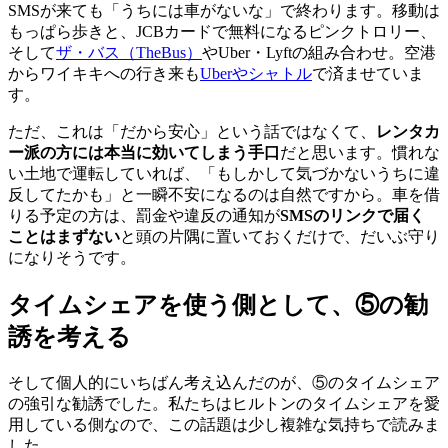
SMSが来ても「うちには車がないな」で終わります。移動は
もっぱら歩きと、JCBカードで無料になるピンクトロリー、
そして
ザ・バス（TheBus）
やUber・Lyftの組み合わせ。空港
からワイキキへの行き来も
Uberやシャトル
で済ませていま
す。
ただ、これは「だから安心」という話ではなくて、
レンタカ
ー派の方には本当に効いてしまう手口
だと思います。慣れな
い土地で運転していれば、「もしかして気づかないうちに違
反してたかも」と一瞬不安になるのは自然ですから。車を借
りる予定の方は、罰金や違反の通知が
SMSのリンクで届く
ことはまずない
と頭の片隅に置いておくだけで、だいぶ守り
になりそうです。
タイムシェアを使う側として、⑤の勧
誘を考える
そして個人的にいちばん考え込んだのが、⑤のタイムシェア
の強引な勧誘でした。私たちはヒルトンのタイムシェアを愛
用している側なので、この話題は少し複雑な気持ちで読みま
した。