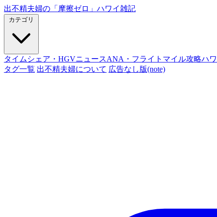
出不精夫婦の
「摩擦ゼロ」
ハワイ雑記
カテゴリ
タイムシェア・HGVニュース
ANA・フライトマイル攻略
ハワ
タグ一覧
出不精夫婦について
広告なし版(note)