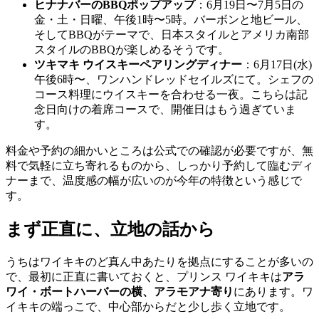
ヒナナバーのBBQポップアップ
：6月19日〜7月5日の
金・土・日曜、午後1時〜5時。バーボンと地ビール、
そしてBBQがテーマで、日本スタイルとアメリカ南部
スタイルのBBQが楽しめるそうです。
ツキマキ ウイスキーペアリングディナー
：6月17日(水)
午後6時〜、ワンハンドレッドセイルズにて。シェフの
コース料理にウイスキーを合わせる一夜。こちらは記
念日向けの着席コースで、開催日はもう過ぎていま
す。
料金や予約の細かいところは公式での確認が必要ですが、無
料で気軽に立ち寄れるものから、しっかり予約して臨むディ
ナーまで、温度感の幅が広いのが今年の特徴という感じで
す。
まず正直に、立地の話から
うちはワイキキのど真ん中あたりを拠点にすることが多いの
で、最初に正直に書いておくと、プリンス ワイキキは
アラ
ワイ・ボートハーバーの横、アラモアナ寄り
にあります。ワ
イキキの端っこで、中心部からだと少し歩く立地です。