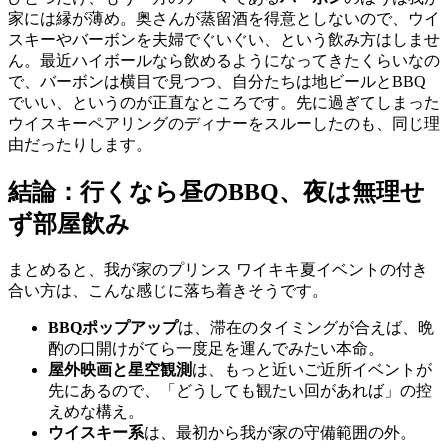
家には縁が薄め。奥さんが蒸留酒を得意としないので、ウイ
スキーやバーボンを夫婦でぐいぐい、という飲み方はしませ
ん。最近ハイボールなら飲めるようになってきたくらいなの
で、バーボンは横目で見つつ、自分たちは地ビールとBBQ
でいい、というのが正直なところです。先に過ぎてしまった
ウイスキーペアリングのディナーをスルーしたのも、同じ理
由だったりします。
結論：行くなら昼のBBQ、夜は無理せ
ず部屋飲み
まとめると、我が家のプリンス ワイキキ夏イベントの付き
合い方は、こんな感じに落ち着きそうです。
BBQポップアップ
は、滞在のタイミングが合えば、晩
酌の口開けがてら一度足を運んでみたい本命。
屋外映画と星空観測
は、もっと近いご近所イベントが
先にあるので、「どうしても観たい回があれば」の控
えめな構え。
ウイスキー系
は、最初から我が家の守備範囲の外。