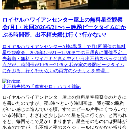
ロイヤルハワイアンセンター屋上の無料星空観察
会(月1・次回2026/6/21〜) ─ 晩酌ピークタイムにか
ぶる時間帯、出不精夫婦は行く?行かない?
ロイヤルハワイアンセンターA棟4階屋上で月1回開催の無料
星空観察会、2026年は6/21〜12/20までの日曜夜に開催予定。
先着順・無料・ワイキキど真ん中という出不精スペックは満
点だが、時間帯が19:30〜21:30と我が家の晩酌ピークタイム
にかぶる。行く/行かないの両方のシナリオを整理。
出不精夫婦の「摩擦ゼロ」ハワイ雑記
ロイヤルハワイアンセンター屋上の無料星空観察会のときに
も書いたのですが、夜8時〜という時間帯は、我が家の晩酌
がいい感じに進んでいる頃。すでにビール片手にくつろいで
いる時間に、わざわざ少し歩いて星を見に行くか、と言われ
ると、毎回そこで足が止まります。星空そのものには興味が
あるのですが、出不精と夜のスケジュールはなかなか折り合