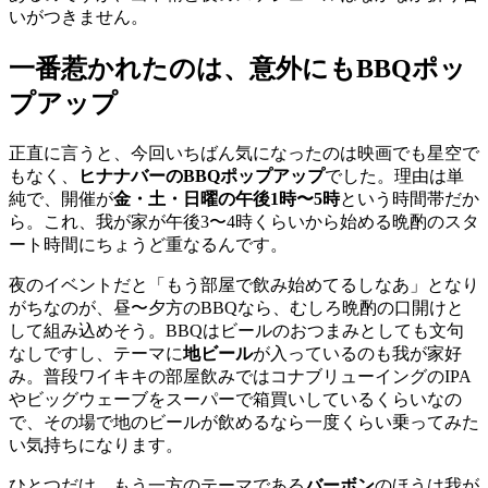
いがつきません。
一番惹かれたのは、意外にもBBQポッ
プアップ
正直に言うと、今回いちばん気になったのは映画でも星空で
もなく、
ヒナナバーのBBQポップアップ
でした。理由は単
純で、開催が
金・土・日曜の午後1時〜5時
という時間帯だか
ら。これ、我が家が午後3〜4時くらいから始める晩酌のスタ
ート時間にちょうど重なるんです。
夜のイベントだと「もう部屋で飲み始めてるしなあ」となり
がちなのが、昼〜夕方のBBQなら、むしろ晩酌の口開けと
して組み込めそう。BBQはビールのおつまみとしても文句
なしですし、テーマに
地ビール
が入っているのも我が家好
み。普段ワイキキの部屋飲みではコナブリューイングのIPA
やビッグウェーブをスーパーで箱買いしているくらいなの
で、その場で地のビールが飲めるなら一度くらい乗ってみた
い気持ちになります。
ひとつだけ、もう一方のテーマである
バーボン
のほうは我が