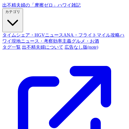
出不精夫婦の
「摩擦ゼロ」
ハワイ雑記
カテゴリ
タイムシェア・HGVニュース
ANA・フライトマイル攻略
ハ
ワイ現地ニュース・考察
効率主義グルメ・お酒
タグ一覧
出不精夫婦について
広告なし版(note)