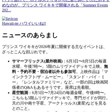
めなのが、プリンス ワイキキで開催される「Summer Events
202...
Hawaii-ne ハワイいいね!!
ニュースのあらまし
プリンス ワイキキが2026年夏に開催する主なイベントは、
ざっとこんな顔ぶれです。
サマーフリックス(屋外映画)
：6月3日〜8月5日の毎週
水曜、午後7時〜。5階のムリヴァイデッキで上映。
無
料・予約不要・宿泊者以外も参加可
。上映作品は「マ
インクラフト/ザ・ムービー」「スタンド・バイ・ミ
ー」「レンタルファミリー」など。一部の回は映画関
係者のQ&Aもあるそうです。座席は先着順。
星空観測
：6月5日〜7月24日の毎週金曜、午後8時〜。
こちらも5階ムリヴァイデッキで、専門ガイドが同行。
天の川や南十字星、アークトゥルス(麦星)などを見る
とのこと。