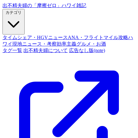
出不精夫婦の
「摩擦ゼロ」
ハワイ雑記
カテゴリ
タイムシェア・HGVニュース
ANA・フライトマイル攻略
ハ
ワイ現地ニュース・考察
効率主義グルメ・お酒
タグ一覧
出不精夫婦について
広告なし版(note)