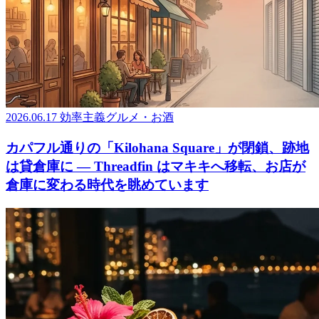
2026.06.17
効率主義グルメ・お酒
カパフル通りの「Kilohana Square」が閉鎖、跡地
は貸倉庫に ― Threadfin はマキキへ移転、お店が
倉庫に変わる時代を眺めています