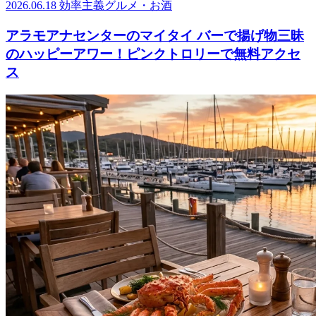
2026.06.18
効率主義グルメ・お酒
アラモアナセンターのマイタイ バーで揚げ物三昧
のハッピーアワー！ピンクトロリーで無料アクセ
ス