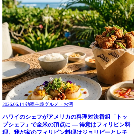
2026.06.14
効率主義グルメ・お酒
ハワイのシェフがアメリカの料理対決番組「トッ
プシェフ」で全米の頂点に ― 得意はフィリピン料
理。我が家のフィリピン料理はジョリビーとレチ