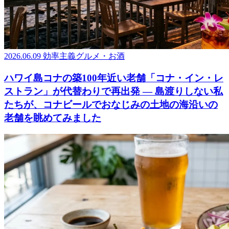
2026.06.09
効率主義グルメ・お酒
ハワイ島コナの築100年近い老舗「コナ・イン・レ
ストラン」が代替わりで再出発 ― 島渡りしない私
たちが、コナビールでおなじみの土地の海沿いの
老舗を眺めてみました