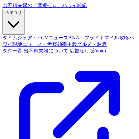
出不精夫婦の
「摩擦ゼロ」
ハワイ雑記
カテゴリ
タイムシェア・HGVニュース
ANA・フライトマイル攻略
ハ
ワイ現地ニュース・考察
効率主義グルメ・お酒
タグ一覧
出不精夫婦について
広告なし版(note)