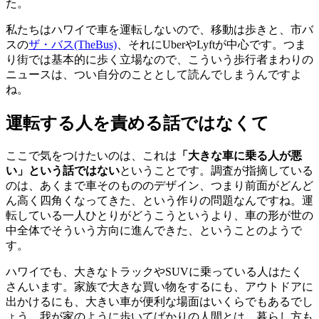
た。
私たちはハワイで車を運転しないので、移動は歩きと、市バ
スの
ザ・バス(TheBus)
、それにUberやLyftが中心です。つま
り街では基本的に歩く立場なので、こういう歩行者まわりの
ニュースは、つい自分のこととして読んでしまうんですよ
ね。
運転する人を責める話ではなくて
ここで気をつけたいのは、これは
「大きな車に乗る人が悪
い」という話ではない
ということです。調査が指摘している
のは、あくまで車そのもののデザイン、つまり前面がどんど
ん高く四角くなってきた、という作りの問題なんですね。運
転している一人ひとりがどうこうというより、車の形が世の
中全体でそういう方向に進んできた、ということのようで
す。
ハワイでも、大きなトラックやSUVに乗っている人はたく
さんいます。家族で大きな買い物をするにも、アウトドアに
出かけるにも、大きい車が便利な場面はいくらでもあるでし
ょう。我が家のように歩いてばかりの人間とは、暮らし方も