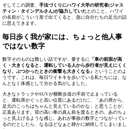
そしてこの調査、
手法づくりにハワイ大学の研究者(ジャス
ティン・タインデルさん)が協力していた
とのこと。ハワイ
の名前がこういう形で出てくると、急に自分たちの足元の話
に思えてきます。
毎日歩く我が家には、ちょっと他人事
ではない数字
数字そのものは難しい話ですが、要するに
「車の前面が高
く・大きくなると、運転している人から歩行者が見えにくく
なり、ぶつかったときの衝撃も大きくなる」
ということのよ
うです。これは、毎日ワイキキを歩いている私たちには、な
んとなく体感として分かる気がしました。
大きなトラックやSUVが横断歩道の手前で止まっている
と、運転席がぐっと高い位置にあるだけに、「あの席から、
足元のこっちはちゃんと見えているのかな」と思うことが、
正直あります。背の高い車の真ん前を渡るときの、あのちょ
っと見上げるような感じ。あれが事故の数字とつながってい
るのだとしたら、なるほどなぁと静かに納得してしまいまし