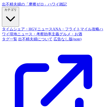
出不精夫婦の
「摩擦ゼロ」
ハワイ雑記
カテゴリ
タイムシェア・HGVニュース
ANA・フライトマイル攻略
ハ
ワイ現地ニュース・考察
効率主義グルメ・お酒
タグ一覧
出不精夫婦について
広告なし版(note)