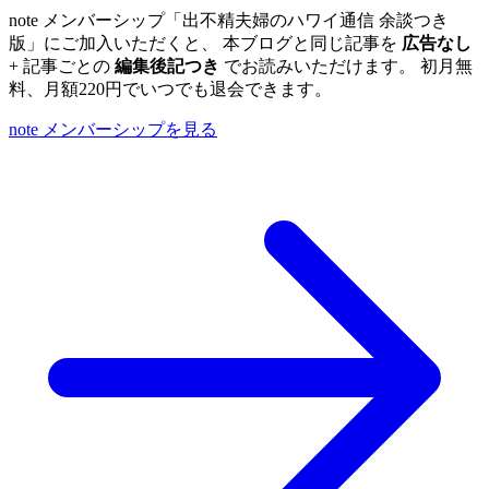
note メンバーシップ「出不精夫婦のハワイ通信 余談つき
版」にご加入いただくと、 本ブログと同じ記事を
広告なし
+ 記事ごとの
編集後記つき
でお読みいただけます。 初月無
料、月額220円でいつでも退会できます。
note メンバーシップを見る