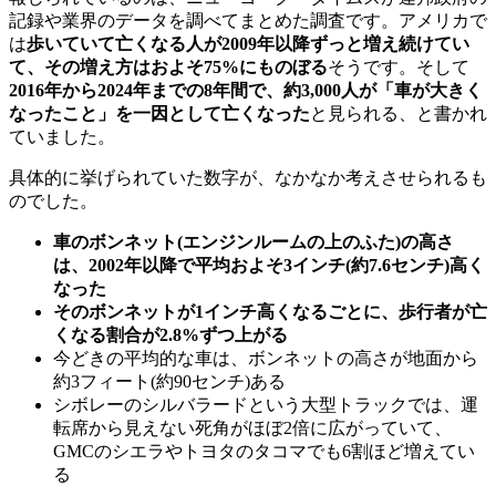
記録や業界のデータを調べてまとめた調査です。アメリカで
は
歩いていて亡くなる人が2009年以降ずっと増え続けてい
て、その増え方はおよそ75%にものぼる
そうです。そして
2016年から2024年までの8年間で、約3,000人が「車が大きく
なったこと」を一因として亡くなった
と見られる、と書かれ
ていました。
具体的に挙げられていた数字が、なかなか考えさせられるも
のでした。
車のボンネット(エンジンルームの上のふた)の高さ
は、2002年以降で平均およそ3インチ(約7.6センチ)高く
なった
そのボンネットが1インチ高くなるごとに、歩行者が亡
くなる割合が2.8%ずつ上がる
今どきの平均的な車は、ボンネットの高さが地面から
約3フィート(約90センチ)ある
シボレーのシルバラードという大型トラックでは、運
転席から見えない死角がほぼ2倍に広がっていて、
GMCのシエラやトヨタのタコマでも6割ほど増えてい
る