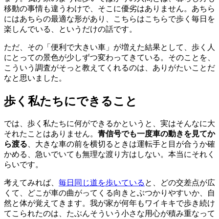
移動の事情も違うわけで、そこに優劣はありません。あちら
にはあちらの最適な形があり、こちらはこちらで歩く毎日を
楽しんでいる、というだけの話です。
ただ、その「便利で大きい車」が増えた結果として、歩く人
にとっての景色が少しずつ変わってきている。そのことを、
こういう調査がそっと教えてくれるのは、ありがたいことだ
なと思いました。
歩く私たちにできること
では、歩く私たちに何ができるかというと、実はそんなに大
それたことはありません。
青信号でも一度車の動きを見てか
ら渡る
、大きな車の前を横切るときは運転手と目が合うか確
かめる、急いでいても無理な渡り方はしない。本当にそれく
らいです。
考えてみれば、
毎日同じ道を歩いている
と、どの交差点が広
くて、どこが車の曲がってくる向きとぶつかりやすいか、自
然と体が覚えてきます。我が家が何年もワイキキで歩き続け
てこられたのは、たぶんそういう小さな用心が積み重なって