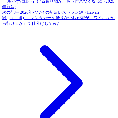
― 歩かずに山へ行ける乗り物が、もう作れなくなる話(2026
年新法)
次の記事
2026年ハワイの新店レストラン5軒(Hawaii
Magazine選) ― レンタカーを借りない我が家が「ワイキキか
ら行けるか」で仕分けしてみた