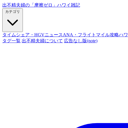
出不精夫婦の
「摩擦ゼロ」
ハワイ雑記
カテゴリ
タイムシェア・HGVニュース
ANA・フライトマイル攻略
ハワ
タグ一覧
出不精夫婦について
広告なし版(note)