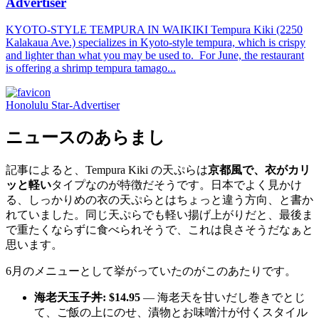
Advertiser
KYOTO-STYLE TEMPURA IN WAIKIKI Tempura Kiki (2250
Kalakaua Ave.) specializes in Kyoto-style tempura, which is crispy
and lighter than what you may be used to. For June, the restaurant
is offering a shrimp tempura tamago...
Honolulu Star-Advertiser
ニュースのあらまし
記事によると、Tempura Kiki の天ぷらは
京都風で、衣がカリ
ッと軽い
タイプなのが特徴だそうです。日本でよく見かけ
る、しっかりめの衣の天ぷらとはちょっと違う方向、と書か
れていました。同じ天ぷらでも軽い揚げ上がりだと、最後ま
で重たくならずに食べられそうで、これは良さそうだなぁと
思います。
6月のメニューとして挙がっていたのがこのあたりです。
海老天玉子丼: $14.95
― 海老天を甘いだし巻きでとじ
て、ご飯の上にのせ、漬物とお味噌汁が付くスタイル