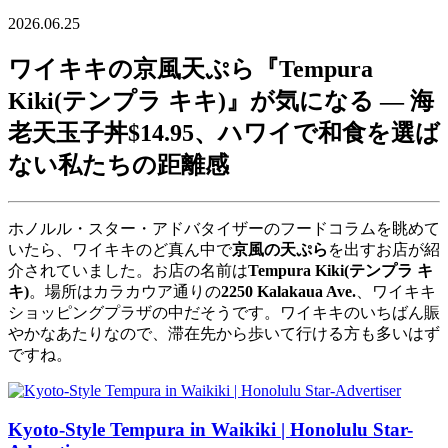
2026.06.25
ワイキキの京風天ぷら『Tempura
Kiki(テンプラ キキ)』が気になる ― 海
老天玉子丼$14.95、ハワイで和食を選ば
ない私たちの距離感
ホノルル・スター・アドバタイザーのフードコラムを眺めて
いたら、ワイキキのど真ん中で
京風の天ぷら
を出すお店が紹
介されていました。お店の名前は
Tempura Kiki(テンプラ キ
キ)
。場所はカラカウア通りの
2250 Kalakaua Ave.
、ワイキキ
ショッピングプラザの中だそうです。ワイキキのいちばん賑
やかなあたりなので、滞在先から歩いて行ける方も多いはず
ですね。
Kyoto-Style Tempura in Waikiki | Honolulu Star-