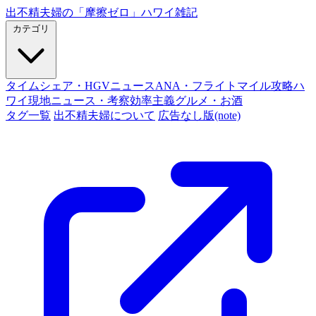
出不精夫婦の
「摩擦ゼロ」
ハワイ雑記
カテゴリ
タイムシェア・HGVニュース
ANA・フライトマイル攻略
ハ
ワイ現地ニュース・考察
効率主義グルメ・お酒
タグ一覧
出不精夫婦について
広告なし版(note)