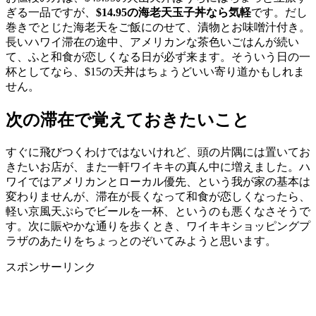
ぎる一品ですが、
$14.95の海老天玉子丼なら気軽
です。だし
巻きでとじた海老天をご飯にのせて、漬物とお味噌汁付き。
長いハワイ滞在の途中、アメリカンな茶色いごはんが続い
て、ふと和食が恋しくなる日が必ず来ます。そういう日の一
杯としてなら、$15の天丼はちょうどいい寄り道かもしれま
せん。
次の滞在で覚えておきたいこと
すぐに飛びつくわけではないけれど、頭の片隅には置いてお
きたいお店が、また一軒ワイキキの真ん中に増えました。ハ
ワイではアメリカンとローカル優先、という我が家の基本は
変わりませんが、滞在が長くなって和食が恋しくなったら、
軽い京風天ぷらでビールを一杯、というのも悪くなさそうで
す。次に賑やかな通りを歩くとき、ワイキキショッピングプ
ラザのあたりをちょっとのぞいてみようと思います。
スポンサーリンク