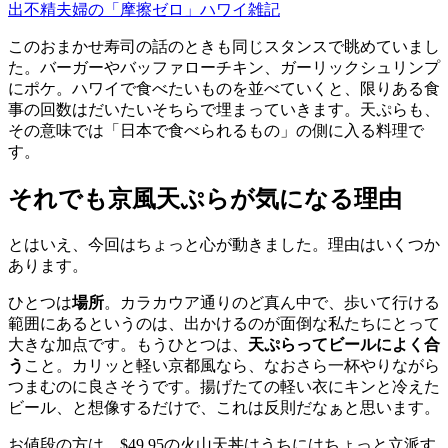
出不精夫婦の「摩擦ゼロ」ハワイ雑記
このおまかせ寿司の話のときも同じスタンスで眺めていまし
た。バーガーやバッファローチキン、ガーリックシュリンプ
にポケ。ハワイで食べたいものを並べていくと、限りある食
事の回数はだいたいそちらで埋まっていきます。天ぷらも、
その意味では「日本で食べられるもの」の側に入る料理で
す。
それでも京風天ぷらが気になる理由
とはいえ、今回はちょっと心が動きました。理由はいくつか
あります。
ひとつは
場所
。カラカウア通りのど真ん中で、歩いて行ける
範囲にあるというのは、出かけるのが面倒な私たちにとって
大きな加点です。もうひとつは、
天ぷらってビールによく合
う
こと。カリッと軽い京都風なら、なおさら一杯やりながら
つまむのに良さそうです。揚げたての軽い衣にキンと冷えた
ビール、と想像するだけで、これは反則だなぁと思います。
お値段の方は、$49.95の火山天丼はうちにはちょっと立派す