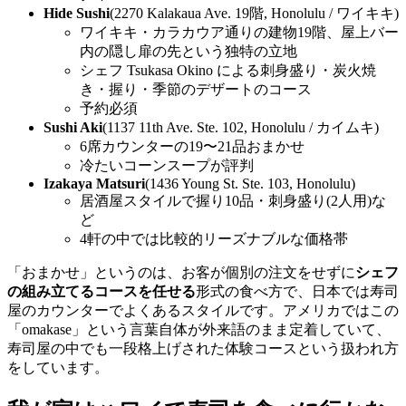
Hide Sushi
(2270 Kalakaua Ave. 19階, Honolulu / ワイキキ)
ワイキキ・カラカウア通りの建物19階、屋上バー
内の隠し扉の先という独特の立地
シェフ Tsukasa Okino による刺身盛り・炭火焼
き・握り・季節のデザートのコース
予約必須
Sushi Aki
(1137 11th Ave. Ste. 102, Honolulu / カイムキ)
6席カウンターの19〜21品おまかせ
冷たいコーンスープが評判
Izakaya Matsuri
(1436 Young St. Ste. 103, Honolulu)
居酒屋スタイルで握り10品・刺身盛り(2人用)な
ど
4軒の中では比較的リーズナブルな価格帯
「おまかせ」というのは、お客が個別の注文をせずに
シェフ
の組み立てるコースを任せる
形式の食べ方で、日本では寿司
屋のカウンターでよくあるスタイルです。アメリカではこの
「omakase」という言葉自体が外来語のまま定着していて、
寿司屋の中でも一段格上げされた体験コースという扱われ方
をしています。