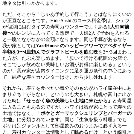
地ネタは引っかかります。
ただ、そこから「じゃあ予約して行こう」とはなりにくいの
が正直なところです。Hide Sushi のコース料金帯は、シェフ
が個別に組むタイプの寿司カウンターでよくある
1人$200前
後〜
のレンジに入ってくる想定で、夫婦2人で予約を入れる
と一晩でなかなかの金額になります。同じ予算があるなら、
我が家としては
YardHouse のハッピーアワーでアペタイザー
半額を3〜4皿頼んでクラフトビールを飲む晩
を2〜3回まわし
た方が、たぶん楽しめます。「歩いて行ける範囲のお店で、
そこでしか飲めない美味しいお酒がお得に楽しめる」という
のが、我が家が店内ダイニングに足を運ぶ条件の中心にあっ
て、純粋な寿司カウンターはそこから少し外れます。
それから、寿司を食べたい気分そのものがハワイ滞在中にあ
まり立ち上がらない、というのも大きい。札幌や富山に出か
けた時は
「せっかく魚の美味しい土地に来たから」
と寿司屋
に入ることもあるのですが、ハワイは我が家にとって寿司の
土地ではなく、
「ポケとガーリックシュリンプとバーガーの
土地」
に分類されています。同じ「生魚を扱う料理」でも、
ポケは別ジャンルとして部屋飲みのおつまみに必ず入る一
方、寿司カウンターは情報として眺めるだけ、という線引き