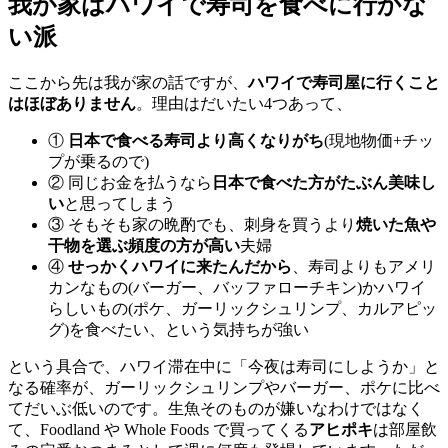
我が家はハワイで寿司を食べに行かな
い派
ここから先は我が家の話ですが、
ハワイで寿司屋に行くこと
はほぼありません
。理由はだいたい4つあって、
①
日本で食べる寿司より高くなりがち
(現地物価+チッ
プが乗るので)
② 同じお金を払うなら
日本で食べた方がたぶん美味し
い
と思ってしまう
③ そもそも家の晩酌でも、刺身を買うより
焼いた魚や
干物を選ぶ頻度の方が高い
夫婦
④
せっかくハワイに来たんだから
、寿司よりもアメリ
カンなもの(バーガー、バッファローチキン)かハワイ
らしいもの(ポケ、ガーリックシュリンプ、カルアピッ
グ)を食べたい、という気持ちが強い
という具合で、ハワイ滞在中に「今夜は寿司にしようか」と
なる確率が、ガーリックシュリンプやバーガー、ポケに比べ
てだいぶ低いのです。生魚そのものが嫌いなわけではなく
て、Foodland や Whole Foods で買ってくる
アヒポキ
は部屋飲