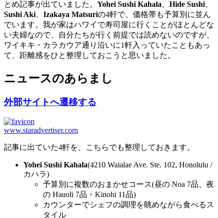
とめ記事が出ていました。
Yohei Sushi Kahala
、
Hide Sushi
、
Sushi Aki
、
Izakaya Matsuri
の4軒で、価格帯も予算別に並ん
でいます。我が家はハワイで寿司屋に行くことがほとんどな
い夫婦なので、自分たちが行く前提では読めないのですが、
ワイキキ・カラカウア通り沿いに1軒入っていたこともあっ
て、距離感をひと整理しておこうと思いました。
ニュースのあらまし
外部サイトへ遷移する
www.staradvertiser.com
記事に出ていた4軒を、こちらでも整理しておきます。
Yohei Sushi Kahala
(4210 Waialae Ave. Ste. 102, Honolulu /
カハラ)
予算別に複数のおまかせコース(昼の Noa 7品、夜
の Hauoli 7品・Kinohi 11品)
カウンターでシェフの調理を眺めながら食べるス
タイル