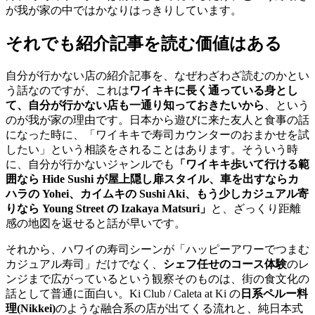
が我が家の中ではかなりはっきりしています。
それでも紹介記事を読む価値はある
自分が行かない店の紹介記事を、なぜわざわざ読むのかとい
う話なのですが、これは
ワイキキに長く通っている身とし
て、自分が行かない店も一通り知っておきたいから
、という
のが我が家の理由です。日本から遊びに来た友人と食事の話
になった時に、「ワイキキで寿司カウンターのおまかせを試
したい」という相談をされることはあります。そういう時
に、自分が行かないジャンルでも
「ワイキキ歩いて行ける範
囲なら Hide Sushi が屋上隠し扉スタイル、車を出すならカ
ハラの Yohei、カイムキの Sushi Aki、もう少しカジュアル寄
りなら Young Street の Izakaya Matsuri」
と、ざっくり距離
感の地図を返せると話が早いです。
それから、ハワイの寿司シーンが「ハッピーアワーでつまむ
カジュアル寿司」だけでなく、
シェフ任せのコース体験
のレ
ンジまで広がっているという観察そのものは、街の食文化の
話として普通に面白い。Ki Club / Caleta at Ki の
日系ペルー料
理(Nikkei)
のような融合系の店が出てくる流れと、純日本式