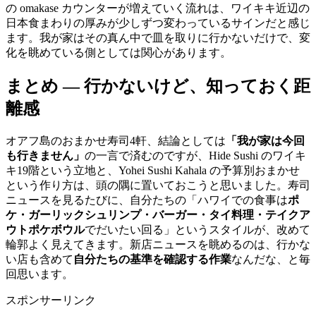
の omakase カウンターが増えていく流れは、ワイキキ近辺の
日本食まわりの厚みが少しずつ変わっているサインだと感じ
ます。我が家はその真ん中で皿を取りに行かないだけで、変
化を眺めている側としては関心があります。
まとめ ― 行かないけど、知っておく距
離感
オアフ島のおまかせ寿司4軒、結論としては
「我が家は今回
も行きません」
の一言で済むのですが、Hide Sushi のワイキ
キ19階という立地と、Yohei Sushi Kahala の予算別おまかせ
という作り方は、頭の隅に置いておこうと思いました。寿司
ニュースを見るたびに、自分たちの「ハワイでの食事は
ポ
ケ・ガーリックシュリンプ・バーガー・タイ料理・テイクア
ウトポケボウル
でだいたい回る」というスタイルが、改めて
輪郭よく見えてきます。新店ニュースを眺めるのは、行かな
い店も含めて
自分たちの基準を確認する作業
なんだな、と毎
回思います。
スポンサーリンク