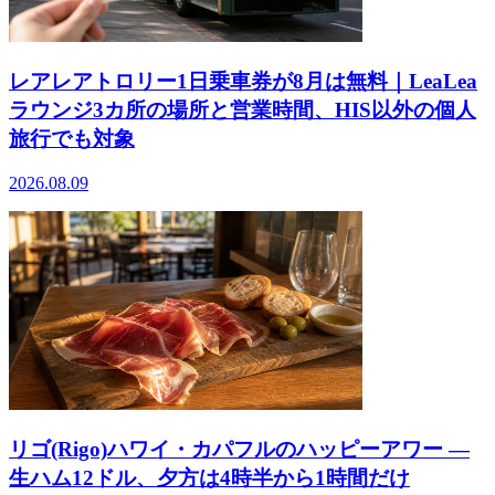
レアレアトロリー1日乗車券が8月は無料｜LeaLea
ラウンジ3カ所の場所と営業時間、HIS以外の個人
旅行でも対象
2026.08.09
リゴ(Rigo)ハワイ・カパフルのハッピーアワー ―
生ハム12ドル、夕方は4時半から1時間だけ