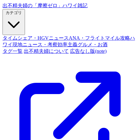
出不精夫婦の
「摩擦ゼロ」
ハワイ雑記
カテゴリ
タイムシェア・HGVニュース
ANA・フライトマイル攻略
ハ
ワイ現地ニュース・考察
効率主義グルメ・お酒
タグ一覧
出不精夫婦について
広告なし版(note)