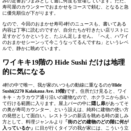
みの定番おつまみとして週に何度も登場しています。ただ、
寿司屋のカウンターでおまかせをコースで頼む、となると急
に優先順位が下がります。
なので、今回のおまかせ寿司4軒のニュースも、書いてある
内容は丁寧に読むのですが、自分たちが行きたい店リストに
足すかどうかというと、たぶん足しません。「へえ、ハワイ
のおまかせシーンって今こうなってるんですね」というレベ
ルで、静かに眺めています。
ワイキキ19階の Hide Sushi だけは地理
的に気になる
4軒の中で唯一、我が家のいつもの動線に重なるのが
Hide
Sushi(2270 Kalakaua Ave. 19階)
です。住所だけ見ると、ワイ
キキ・カラカウア通り沿いの建物なので、ホクラニから歩い
て行ける範囲に入ります。屋上バーの中に
隠し扉
があってそ
の奥が寿司カウンター、という設えは、純粋に建物の使い方
の発想として面白い。レストランの新店を眺める時の楽しみ
方として、料理ジャンルより
「街のどの建物のどの階に何が
入っているか」
に目が行くタイプの我が家には、こういう立