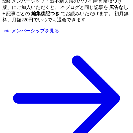
note メンバーシップ「出不精夫婦のハワイ通信 余談つき
版」にご加入いただくと、 本ブログと同じ記事を
広告なし
+ 記事ごとの
編集後記つき
でお読みいただけます。 初月無
料、月額220円でいつでも退会できます。
note メンバーシップを見る