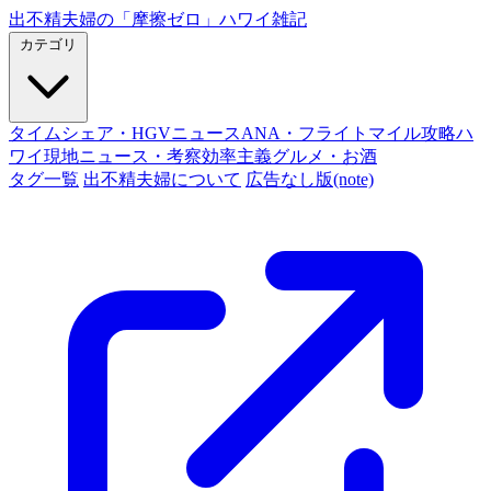
出不精夫婦の
「摩擦ゼロ」
ハワイ雑記
カテゴリ
タイムシェア・HGVニュース
ANA・フライトマイル攻略
ハ
ワイ現地ニュース・考察
効率主義グルメ・お酒
タグ一覧
出不精夫婦について
広告なし版(note)