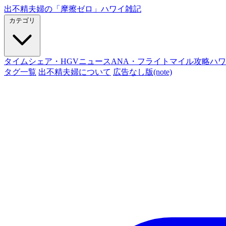
出不精夫婦の
「摩擦ゼロ」
ハワイ雑記
カテゴリ
タイムシェア・HGVニュース
ANA・フライトマイル攻略
ハワ
タグ一覧
出不精夫婦について
広告なし版(note)