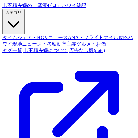
出不精夫婦の
「摩擦ゼロ」
ハワイ雑記
カテゴリ
タイムシェア・HGVニュース
ANA・フライトマイル攻略
ハ
ワイ現地ニュース・考察
効率主義グルメ・お酒
タグ一覧
出不精夫婦について
広告なし版(note)