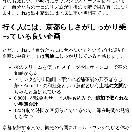
う
のも厳しい。15時頃にラウンジでスイーツを食べている
と、自分たちの一日のリズムが午後の段階で組み直しになり
ます。これは出不精派には地味に重い時間帯です。
行く人には、京都らしさがしっかり乗
っている良い企画
ただ、これは「自分たちには合わない」というだけの話で、
企画の中身としては
普通にしっかりしている
と感じます。
桜のクリームを使ったスイーツや国産マンゴーで春の
旬感がある
ドリンクが小川珈琲・宇治の老舗茶舗の煎茶ほうじ
茶・Art of Teaの和紅茶という
京都という土地の文脈
が
ちゃんと選ばれている
6,800円が税金もサービス料も込みで、
追加で取られな
い明朗会計
120分制で時間が区切られているので、滞在時間の見通
しが立つ
京都を旅する人で、観光の合間にホテルラウンジでひと休み