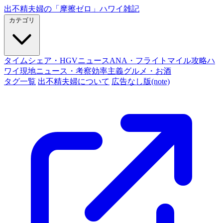
出不精夫婦の
「摩擦ゼロ」
ハワイ雑記
カテゴリ
タイムシェア・HGVニュース
ANA・フライトマイル攻略
ハ
ワイ現地ニュース・考察
効率主義グルメ・お酒
タグ一覧
出不精夫婦について
広告なし版(note)