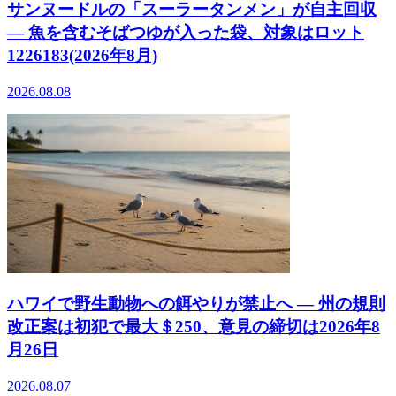
サンヌードルの「スーラータンメン」が自主回収
― 魚を含むそばつゆが入った袋、対象はロット
1226183(2026年8月)
2026.08.08
ハワイで野生動物への餌やりが禁止へ ― 州の規則
改正案は初犯で最大＄250、意見の締切は2026年8
月26日
2026.08.07