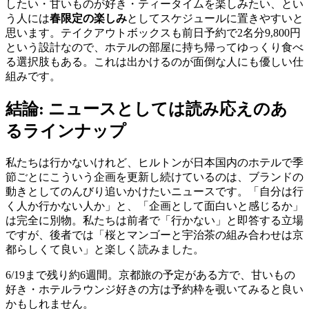
したい・甘いものが好き・ティータイムを楽しみたい、とい
う人には
春限定の楽しみ
としてスケジュールに置きやすいと
思います。テイクアウトボックスも前日予約で2名分9,800円
という設計なので、ホテルの部屋に持ち帰ってゆっくり食べ
る選択肢もある。これは出かけるのが面倒な人にも優しい仕
組みです。
結論: ニュースとしては読み応えのあ
るラインナップ
私たちは行かないけれど、ヒルトンが日本国内のホテルで季
節ごとにこういう企画を更新し続けているのは、ブランドの
動きとしてのんびり追いかけたいニュースです。「自分は行
く人か行かない人か」と、「企画として面白いと感じるか」
は完全に別物。私たちは前者で「行かない」と即答する立場
ですが、後者では「桜とマンゴーと宇治茶の組み合わせは京
都らしくて良い」と楽しく読みました。
6/19まで残り約6週間。京都旅の予定がある方で、甘いもの
好き・ホテルラウンジ好きの方は予約枠を覗いてみると良い
かもしれません。