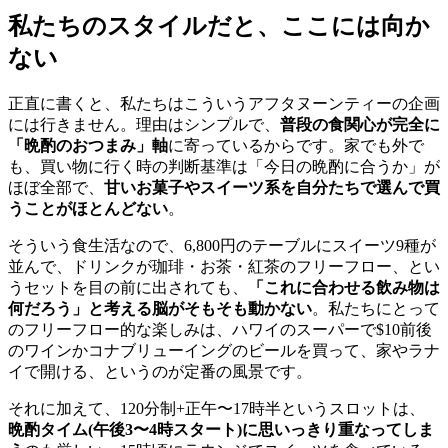
私たちのスタイルだと、ここには向か
ない
正直に書くと、私たちはこういうアフタヌーンティーの企画
には行きません。理由はシンプルで、
普段の食関心が完全に
「晩酌のおつまみ」軸
に寄っているからです。家でも外で
も、買い物に行く時の判断基準は「今日の晩酌に合うか」が
ほぼ全部で、
甘いお菓子やスイーツ系を自分たちで選んで買
うことがほとんどない
。
そういう食生活なので、6,800円のテーブルにスイーツ9種が
並んで、ドリンクが珈琲・お茶・紅茶のフリーフロー、とい
うセットを目の前に出されても、
「これに合わせる飲み物は
何だろう」と考える脳がそもそも動かない
。私たちにとって
のフリーフロー的な楽しみは、ハワイのスーパーで$10前後
のワインかコナブリューイングのビールを買って、家やラナ
イで開ける、というのが定番の風景です。
それに加えて、120分制+正午〜17時半というスロットは、
晩酌タイム(午後3〜4時スタート)に思いっきり重なってしま