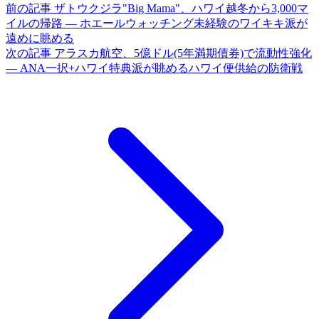
前の記事
ザトウクジラ"Big Mama"、ハワイ越冬から3,000マ
イルの帰路 ― ホエールウォッチング未経験のワイキキ派が
遠めに眺める
次の記事
アラスカ航空、5億ドル(5年満期債券)で流動性強化
― ANA一択+ハワイ特典派が眺めるハワイ便供給の防衛戦