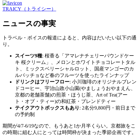
TRAICY（トライシー）
ニュースの事実
トラベル・ボイスの報道によると、内容はだいたい以下の通
り。
スイーツ9種
: 桜香る「アマレナチェリーパウンドケー
キ 桜クリーム」、メロンとホワイトチョコレートタル
ト、ミックスベリーシャルロット、国産マンゴーのカ
ルパッチョなど春のフルーツを使ったラインナップ
ドリンクはフリーフロー
: 小川珈琲のオリジナルブレン
ドコーヒー、宇治山政小山園(やましょうおやまえん、
京都の老舗茶舗)の煎茶・ほうじ茶、Art of Tea(アー
ト・オブ・ティー)の和紅茶・ブレンドティー
テイクアウトボックスもあり
: 2名分9,800円・前日まで
の予約制
期間が4/7-6/19なので、もうあと1か月半くらい。京都旅をこ
の時期に組む人にとっては時間枠が決まった季節企画です。