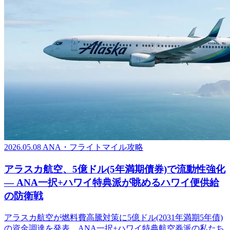
2026.05.08
ANA・フライトマイル攻略
アラスカ航空、5億ドル(5年満期債券)で流動性強化
― ANA一択+ハワイ特典派が眺めるハワイ便供給
の防衛戦
アラスカ航空が燃料費高騰対策に5億ドル(2031年満期5年債)
の資金調達を発表。ANA一択+ハワイ特典航空券派の私たち