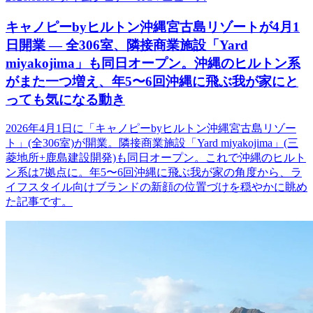
キャノピーbyヒルトン沖縄宮古島リゾートが4月1
日開業 ― 全306室、隣接商業施設「Yard
miyakojima」も同日オープン。沖縄のヒルトン系
がまた一つ増え、年5〜6回沖縄に飛ぶ我が家にと
っても気になる動き
2026年4月1日に「キャノピーbyヒルトン沖縄宮古島リゾー
ト」(全306室)が開業。隣接商業施設「Yard miyakojima」(三
菱地所+鹿島建設開発)も同日オープン。これで沖縄のヒルト
ン系は7拠点に。年5〜6回沖縄に飛ぶ我が家の角度から、ラ
イフスタイル向けブランドの新顔の位置づけを穏やかに眺め
た記事です。