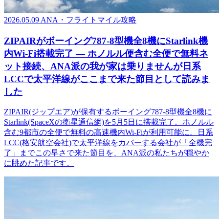
2026.05.09
ANA・フライトマイル攻略
ZIPAIRがボーイング787-8型機全8機にStarlink機
内Wi-Fi搭載完了 ― ホノルル便含む全便で無料ネ
ット接続、ANA派の我が家は乗りませんが日系
LCCで太平洋線がここまで来た節目として読みま
した
ZIPAIR(ジップエア)が保有するボーイング787-8型機全8機に
Starlink(SpaceXの衛星通信網)を5月5日に搭載完了。ホノルル
含む9都市の全便で無料の高速機内Wi-Fiが利用可能に。日系
LCC(格安航空会社)で太平洋線をカバーする会社が「全機完
了」までこの早さで来た節目を、ANA派の私たちが穏やか
に眺めた記事です。