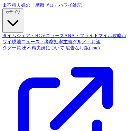
出不精夫婦の
「摩擦ゼロ」
ハワイ雑記
カテゴリ
タイムシェア・HGVニュース
ANA・フライトマイル攻略
ハ
ワイ現地ニュース・考察
効率主義グルメ・お酒
タグ一覧
出不精夫婦について
広告なし版(note)