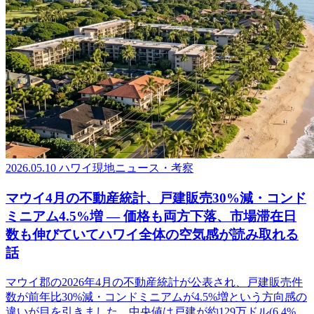
2026.05.10
ハワイ現地ニュース・考察
マウイ4月の不動産統計、戸建販売30%減・コンド
ミニアム4.5%増 ― 価格も両方下落、市場滞在日
数も伸びていてハワイ全体の空気感が読み取れる
話
マウイ郡の2026年4月の不動産統計が公表され、戸建販売件
数が前年比30%減・コンドミニアムが4.5%増という方向感の
違いが目を引きました。中央値は戸建が約129万ドル(6.4%