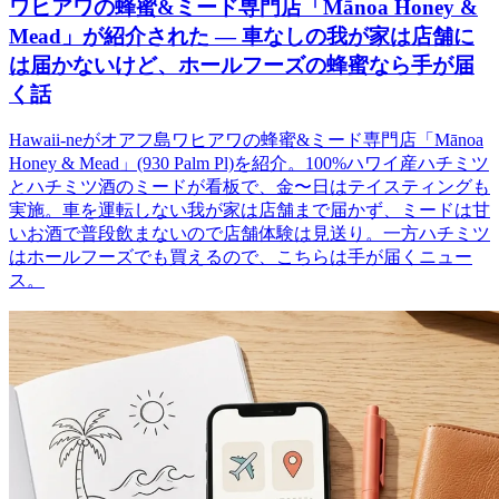
ワヒアワの蜂蜜&ミード専門店「Mānoa Honey &
Mead」が紹介された ― 車なしの我が家は店舗に
は届かないけど、ホールフーズの蜂蜜なら手が届
く話
Hawaii-neがオアフ島ワヒアワの蜂蜜&ミード専門店「Mānoa
Honey & Mead」(930 Palm Pl)を紹介。100%ハワイ産ハチミツ
とハチミツ酒のミードが看板で、金〜日はテイスティングも
実施。車を運転しない我が家は店舗まで届かず、ミードは甘
いお酒で普段飲まないので店舗体験は見送り。一方ハチミツ
はホールフーズでも買えるので、こちらは手が届くニュー
ス。