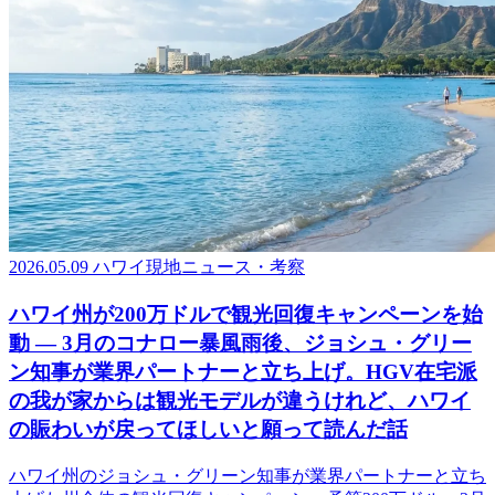
2026.05.09
ハワイ現地ニュース・考察
ハワイ州が200万ドルで観光回復キャンペーンを始
動 ― 3月のコナロー暴風雨後、ジョシュ・グリー
ン知事が業界パートナーと立ち上げ。HGV在宅派
の我が家からは観光モデルが違うけれど、ハワイ
の賑わいが戻ってほしいと願って読んだ話
ハワイ州のジョシュ・グリーン知事が業界パートナーと立ち