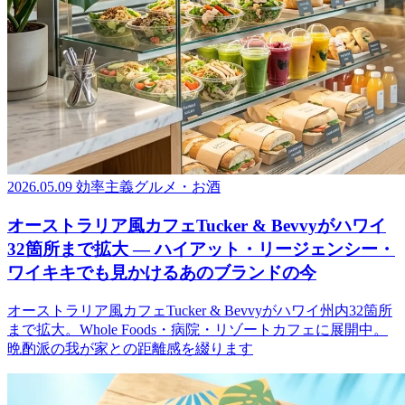
2026.05.09
効率主義グルメ・お酒
オーストラリア風カフェTucker & Bevvyがハワイ
32箇所まで拡大 ― ハイアット・リージェンシー・
ワイキキでも見かけるあのブランドの今
オーストラリア風カフェTucker & Bevvyがハワイ州内32箇所
まで拡大。Whole Foods・病院・リゾートカフェに展開中。
晩酌派の我が家との距離感を綴ります