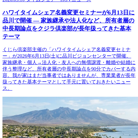
ハワイタイムシェア名義変更セミナーが6月13日に
品川で開催 ― 家族継承や法人化など、所有者層の
中長期論点をクジラ倶楽部が長年扱ってきた基本
テーマ
くじら倶楽部主催の「ハワイタイムシェア名義変更セミナ
ー」が2026年6月13日(土)に品川ビジョンセンターで開催。
家族継承・個人→法人化・友人への無償譲渡・離婚や結婚に
伴う整理など、所有者層の中長期論点を90分でカバーする内
容。我が家はまだ当事者ではありませんが、専業業者が長年
扱ってきた基本テーマとして手元に置いておきたいニュー
ス。