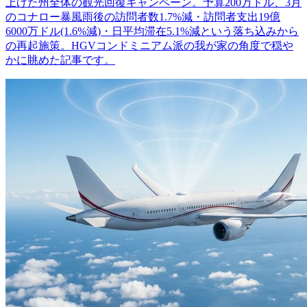
上げた州全体の観光回復キャンペーン。予算200万ドル、3月
のコナロー暴風雨後の訪問者数1.7%減・訪問者支出19億
6000万ドル(1.6%減)・日平均滞在5.1%減という落ち込みから
の再起施策。HGVコンドミニアム派の我が家の角度で穏や
かに眺めた記事です。