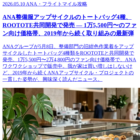
2026.05.10
ANA・フライトマイル攻略
ANA整備服アップサイクルのトートバッグ4種、
ROOTOTE共同開発で発売 ― 1万5,500円〜のファ
ン向け価格帯、2019年から続く取り組みの最新弾
ANAグループが5月8日、整備部門の旧紺色作業着をアップ
サイクルしたトートバッグ4種類をROOTOTEと共同開発で
発売。1万5,500円〜2万4,800円のファン向け価格帯で、ANA
ワクワクショップで販売中。我が家は買い増しはしないけ
ど、2019年から続くANAアップサイクル・プロジェクトの
一貫した姿勢が、興味深く読んだニュース。