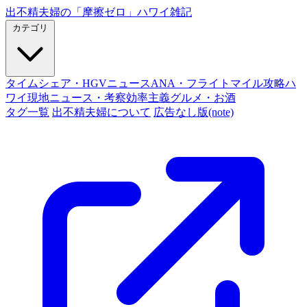
出不精夫婦の
「摩擦ゼロ」
ハワイ雑記
カテゴリ
タイムシェア・HGVニュース
ANA・フライトマイル攻略
ハ
ワイ現地ニュース・考察
効率主義グルメ・お酒
タグ一覧
出不精夫婦について
広告なし版(note)