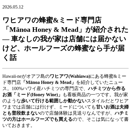
2026.05.12
ワヒアワの蜂蜜&ミード専門店
「Mānoa Honey & Mead」が紹介された
― 車なしの我が家は店舗には届かない
けど、ホールフーズの蜂蜜なら手が届
く話
Hawaii-neがオアフ島の
ワヒアワ(Wahiawa)
にある蜂蜜&ミー
ド専門店
「Mānoa Honey & Mead」
を紹介していたニュー
ス。100%ハワイ産ハチミツの専門店で、
ハチミツから作る
お酒「ミード(Honey Wine)」
も看板商品の一つです。我が家
のような
歩いて行ける範囲しか動かない
スタイルだとワヒア
ワまでは店舗には行けず、ミードについても
甘いお酒は夫婦
とも普段飲まない
ので店舗体験は見送りなんですが、
ハチミ
ツの方はホールフーズでも買える
ので、そこは気になって書
いておきます。