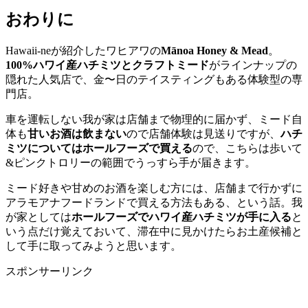
おわりに
Hawaii-neが紹介したワヒアワの
Mānoa Honey & Mead
。
100%ハワイ産ハチミツとクラフトミード
がラインナップの
隠れた人気店で、金〜日のテイスティングもある体験型の専
門店。
車を運転しない我が家は店舗まで物理的に届かず、ミード自
体も
甘いお酒は飲まない
ので店舗体験は見送りですが、
ハチ
ミツについてはホールフーズで買える
ので、こちらは歩いて
&ピンクトロリーの範囲でうっすら手が届きます。
ミード好きや甘めのお酒を楽しむ方には、店舗まで行かずに
アラモアナフードランドで買える方法もある、という話。我
が家としては
ホールフーズでハワイ産ハチミツが手に入る
と
いう点だけ覚えておいて、滞在中に見かけたらお土産候補と
して手に取ってみようと思います。
スポンサーリンク