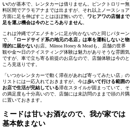
い
のが基本で、レンタカーは借りません。ピンクトロリー無
料区間でアラモアナまでは出ますが、それ以上ノースショア
方面に足を伸ばすことはほぼ無いので、
ワヒアワの店舗まで
足を運ぶ機会は今のところありません
。
これは沖縄でブエノチキンに足が向かないのと同じパターン
で、
「ロードサイド系の地元の名店」は車を運転しないと物
理的に届かない
お店。Mānoa Honey & Meadも、店舗の世界
観や金〜日のテイスティング体験は魅力がありそうな雰囲気
ですが、車で立ち寄る前提のお店なので、店舗体験は今のと
ころ見送りです。
「いつかレンタカーで動く滞在があれば寄ってみたい店」の
リストには一応入れておきますが、今は
歩いて行ける範囲の
お店で生活が完結している
滞在スタイルが固まっていて、そ
の満足度も十分高いので、店舗には未訪問のままで頭の片隅
に置いておきます。
ミードは甘いお酒なので、我が家では
基本飲まない