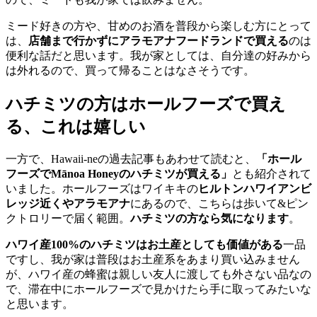
ミード好きの方や、甘めのお酒を普段から楽しむ方にとって
は、
店舗まで行かずにアラモアナフードランドで買える
のは
便利な話だと思います。我が家としては、自分達の好みから
は外れるので、買って帰ることはなさそうです。
ハチミツの方はホールフーズで買え
る、これは嬉しい
一方で、Hawaii-neの過去記事もあわせて読むと、
「ホール
フーズでMānoa Honeyのハチミツが買える」
とも紹介されて
いました。ホールフーズはワイキキの
ヒルトンハワイアンビ
レッジ近くやアラモアナ
にあるので、こちらは歩いて&ピン
クトロリーで届く範囲。
ハチミツの方なら気になります
。
ハワイ産100%のハチミツはお土産としても価値がある
一品
ですし、我が家は普段はお土産系をあまり買い込みません
が、ハワイ産の蜂蜜は親しい友人に渡しても外さない品なの
で、滞在中にホールフーズで見かけたら手に取ってみたいな
と思います。