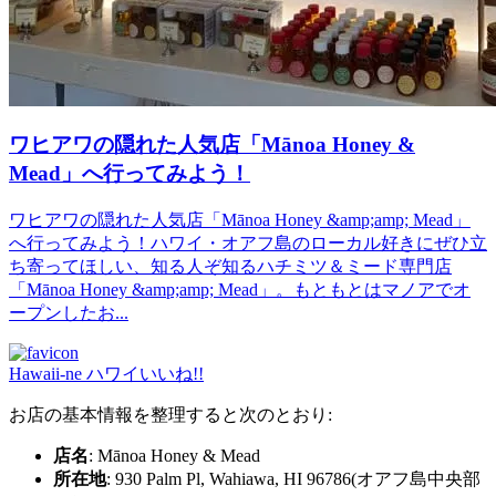
ワヒアワの隠れた人気店「Mānoa Honey &
Mead」へ行ってみよう！
ワヒアワの隠れた人気店「Mānoa Honey &amp;amp; Mead」
へ行ってみよう！ハワイ・オアフ島のローカル好きにぜひ立
ち寄ってほしい、知る人ぞ知るハチミツ＆ミード専門店
「Mānoa Honey &amp;amp; Mead」。もともとはマノアでオ
ープンしたお...
Hawaii-ne ハワイいいね!!
お店の基本情報を整理すると次のとおり:
店名
: Mānoa Honey & Mead
所在地
: 930 Palm Pl, Wahiawa, HI 96786(オアフ島中央部