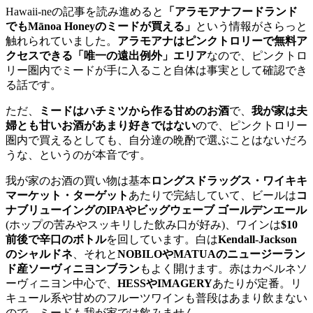
Hawaii-neの記事を読み進めると
「アラモアナフードランド
でもMānoa Honeyのミードが買える」
という情報がさらっと
触れられていました。
アラモアナはピンクトロリーで無料ア
クセスできる「唯一の遠出例外」エリア
なので、ピンクトロ
リー圏内でミードが手に入ること自体は事実として確認でき
る話です。
ただ、
ミードはハチミツから作る甘めのお酒
で、
我が家は夫
婦とも甘いお酒があまり好きではない
ので、ピンクトロリー
圏内で買えるとしても、自分達の晩酌で選ぶことはないだろ
うな、というのが本音です。
我が家のお酒の買い物は基本
ロングスドラッグス・ワイキキ
マーケット・ターゲット
あたりで完結していて、ビールは
コ
ナブリューイングのIPAやビッグウェーブ ゴールデンエール
(ホップの苦みやスッキリした飲み口が好み)、ワインは
$10
前後で辛口のボトル
を回しています。白は
Kendall-Jackson
のシャルドネ
、それと
NOBILOやMATUAのニュージーラン
ド産ソーヴィニヨンブラン
もよく開けます。赤はカベルネソ
ーヴィニヨン中心で、
HESSやIMAGERY
あたりが定番。リ
キュール系や甘めのフルーツワインも普段はあまり飲まない
ので、ミードも我が家では飲みません。