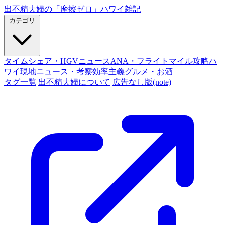
出不精夫婦の
「摩擦ゼロ」
ハワイ雑記
カテゴリ
タイムシェア・HGVニュース
ANA・フライトマイル攻略
ハ
ワイ現地ニュース・考察
効率主義グルメ・お酒
タグ一覧
出不精夫婦について
広告なし版(note)