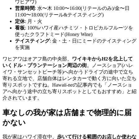
ワヒアワ)
営業時間
: 水〜木 10:00〜16:00(リテールのみ)/金〜日
11:00〜18:00(リテール&テイスティング)
定休
: 月・火
看板
: 100%ハワイ産ハチミツ・トロピカルフルーツを
使ったクラフトミード(Honey Wine)
テイスティング
: 金・土・日にミードのテイスティング
を実施
ワヒアワはオアフ島の中央部、
ワイキキからH2を北上して
いくドル・プランテーション周辺の街
。ノースショア(ハレ
イワ・サンセットビーチ等)へ向かうドライブの途中で立ち
寄れる立地で、店舗自体はレンタカーで動く方に向いた立ち
寄りスポットですね。Hawaii-neの記事内でも「ノースショ
アへ向かう途中の立ち寄りスポットとしてもおすすめ」と紹
介されています。
車なしの我が家は店舗まで物理的に届
かない
我が家はハワイ滞在中、
歩いて行ける範囲のお店しか使わな