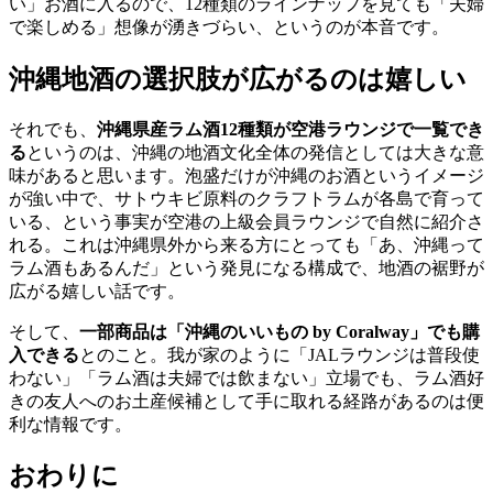
い」お酒に入るので、12種類のラインナップを見ても「夫婦
で楽しめる」想像が湧きづらい、というのが本音です。
沖縄地酒の選択肢が広がるのは嬉しい
それでも、
沖縄県産ラム酒12種類が空港ラウンジで一覧でき
る
というのは、沖縄の地酒文化全体の発信としては大きな意
味があると思います。泡盛だけが沖縄のお酒というイメージ
が強い中で、サトウキビ原料のクラフトラムが各島で育って
いる、という事実が空港の上級会員ラウンジで自然に紹介さ
れる。これは沖縄県外から来る方にとっても「あ、沖縄って
ラム酒もあるんだ」という発見になる構成で、地酒の裾野が
広がる嬉しい話です。
そして、
一部商品は「沖縄のいいもの by Coralway」でも購
入できる
とのこと。我が家のように「JALラウンジは普段使
わない」「ラム酒は夫婦では飲まない」立場でも、ラム酒好
きの友人へのお土産候補として手に取れる経路があるのは便
利な情報です。
おわりに