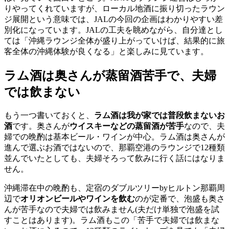
りやってくれていますが、ローカル地酒に振り切ったラウン
ジ展開という意味では、JALの今回の企画はわかりやすい差
別化になっています。JALの工夫を眺めながら、自分達とし
ては「沖縄ラウンジ全体が盛り上がっていけば、結果的に旅
客全体の沖縄体験が良くなる」と楽しみに見ています。
ラム酒は奥さんが蒸留酒苦手で、夫婦
では飲まない
もう一つ書いておくと、
ラム酒は我が家では普段飲まないお
酒
です。奥さんが
ウイスキーなどの蒸留酒が苦手
なので、夫
婦での晩酌は基本ビール・ワインが中心。ラム酒は奥さんが
進んで選ぶお酒ではないので、那覇空港のラウンジで12種類
並んでいたとしても、夫婦そろって飲みに行く話にはなりま
せん。
沖縄滞在中の晩酌も、定宿のダブルツリーbyヒルトン那覇周
辺で
オリオンビールやワインを飲む
のが定番で、泡盛も奥さ
んが苦手なので夫婦では飲みません(夫だけ単独で泡盛を試
すことはあります)。ラム酒もこの「苦手で夫婦では飲まな