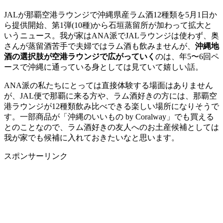
JALが那覇空港ラウンジで沖縄県産ラム酒12種類を5月1日か
ら提供開始、第1弾(10種)から石垣蒸留所が加わって拡大と
いうニュース。我が家はANA派でJALラウンジは使わず、奥
さんが蒸留酒苦手で夫婦ではラム酒も飲みませんが、
沖縄地
酒の選択肢が空港ラウンジで広がっていく
のは、年5〜6回ペ
ースで沖縄に通っている身としては見ていて嬉しい話。
ANA派の私たちにとっては直接体験する場面はありません
が、JAL便で那覇に来る方や、ラム酒好きの方には、那覇空
港ラウンジが12種類飲み比べできる楽しい場所になりそうで
す。一部商品が「沖縄のいいもの by Coralway」でも買える
とのことなので、ラム酒好きの友人へのお土産候補としては
我が家でも候補に入れておきたいなと思います。
スポンサーリンク