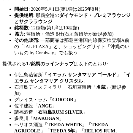
開始日
: 2026年5月1日(第1弾は2025年8月)
提供場所
: 那覇空港の
ダイヤモンド・プレミアラウンジ
と
サクララウンジ
銘柄数
: 12種類(第1弾は10種類)
協力
: 蒸留所・酒造 8社(石垣蒸留所が新規参加)
その他販売
: 一部商品は那覇空港国内線保安検査場A前
の「JAL PLAZA」と、ショッピングサイト「沖縄のい
いもの by Coralway」でも扱う
提供される
12銘柄のラインナップ
は以下のとおり:
伊江島蒸留所「
イエラム サンタマリア ゴールド
」「
イ
エラム サンタマリア クリスタル
」
石垣島ディスティラリー 石垣蒸留所「
名蔵
」(新規参
加)
グレイス・ラム「
CORCOR
」
佐平建設「
ANGE
」
請福酒造「
石垣島RUM SILVER
」
多良川「
MAKUGAN
」
ヘリオス酒造「
TEEDA WHITE
」「
TEEDA
AGRICOLE
」「
TEEDA 5年
」「
HELIOS RUM
」