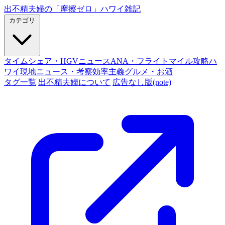
出不精夫婦の
「摩擦ゼロ」
ハワイ雑記
カテゴリ
タイムシェア・HGVニュース
ANA・フライトマイル攻略
ハ
ワイ現地ニュース・考察
効率主義グルメ・お酒
タグ一覧
出不精夫婦について
広告なし版(note)