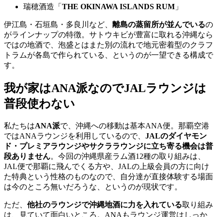
瑞穂酒造「
THE OKINAWA ISLANDS RUM
」
伊江島・石垣島・多良川など、
離島の蒸留所が並んでいる
の
がラインナップの特徴。サトウキビが豊富に取れる沖縄なら
ではの地酒で、泡盛とはまた別の流れで地元密着型のクラフ
トラムが各島で作られている、というのが一望できる構成で
す。
我が家はANA派なのでJALラウンジは
普段使わない
私たちは
ANA派
で、沖縄への移動は基本ANA便。那覇空港
ではANAラウンジを利用しているので、
JALのダイヤモン
ド・プレミアラウンジやサクララウンジに立ち寄る機会は普
段ありません
。今回の沖縄県産ラム酒12種の取り組みは、
JAL便で那覇に飛んでくる方や、JALの上級会員の方に向け
た特典という性格のものなので、自分達が直接体験する場面
は今のところ無いだろうな、というのが現状です。
ただ、
他社のラウンジで沖縄地酒に力を入れている
取り組み
は、見ていて面白いところ。ANAもラウンジ運営はしっか