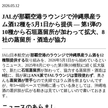
2026.05.12
JALが那覇空港ラウンジで沖縄県産ラ
ム酒12種を5月1日から提供 ― 第1弾の
10種から石垣蒸留所が加わって拡大、8
社の蒸留所・酒造が協力
JAL(日本航空)が
那覇空港のラウンジで沖縄県産ラム酒を12
種類提供する
取り組みを、2026年5月1日から始めているとい
うニュース。2025年8月にやった第1弾(10種類)に続く拡大版
で、新たに
石垣蒸留所
が加わって、協力する蒸留所・酒造は
8社
に。我が家は
ANA派でJALラウンジは普段使わず
、奥さ
んも
蒸留酒が苦手
なので夫婦ではラム酒を飲まないんです
が、年5〜6回ペースで沖縄に通っている身としては、沖縄地
酒の選択肢が広がる動きは見ていて嬉しいので書いておきま
す。
ニュースのあらまし