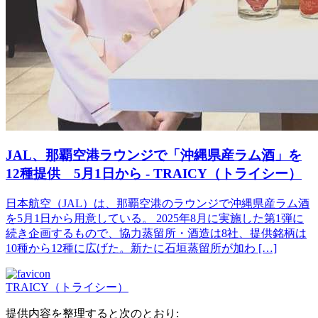
JAL、那覇空港ラウンジで「沖縄県産ラム酒」を
12種提供 5月1日から - TRAICY（トライシー）
日本航空（JAL）は、那覇空港のラウンジで沖縄県産ラム酒
を5月1日から用意している。 2025年8月に実施した第1弾に
続き企画するもので、協力蒸留所・酒造は8社、提供銘柄は
10種から12種に広げた。新たに石垣蒸留所が加わ […]
TRAICY（トライシー）
提供内容を整理すると次のとおり: