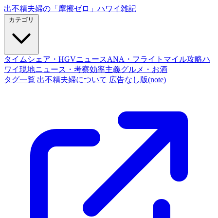
出不精夫婦の
「摩擦ゼロ」
ハワイ雑記
カテゴリ
タイムシェア・HGVニュース
ANA・フライトマイル攻略
ハ
ワイ現地ニュース・考察
効率主義グルメ・お酒
タグ一覧
出不精夫婦について
広告なし版(note)