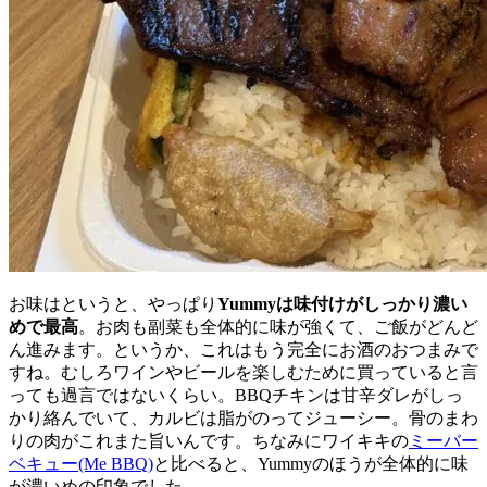
お味はというと、やっぱり
Yummyは味付けがしっかり濃い
めで最高
。お肉も副菜も全体的に味が強くて、ご飯がどんど
ん進みます。というか、これはもう完全にお酒のおつまみで
すね。むしろワインやビールを楽しむために買っていると言
っても過言ではないくらい。BBQチキンは甘辛ダレがしっ
かり絡んでいて、カルビは脂がのってジューシー。骨のまわ
りの肉がこれまた旨いんです。ちなみにワイキキの
ミーバー
ベキュー(Me BBQ)
と比べると、Yummyのほうが全体的に味
が濃いめの印象でした。