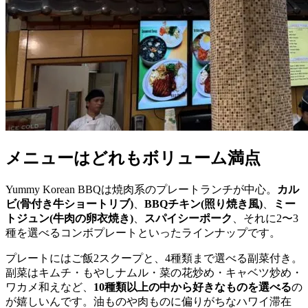
メニューはどれもボリューム満点
Yummy Korean BBQは焼肉系のプレートランチが中心。
カル
ビ(骨付き牛ショートリブ)
、
BBQチキン(照り焼き風)
、
ミー
トジュン(牛肉の卵衣焼き)
、
スパイシーポーク
、それに2〜3
種を選べるコンボプレートといったラインナップです。
プレートにはご飯2スクープと、4種類まで選べる副菜付き。
副菜はキムチ・もやしナムル・菜の花炒め・キャベツ炒め・
ワカメ和えなど、
10種類以上の中から好きなものを選べる
の
が嬉しいんです。油ものや肉ものに偏りがちなハワイ滞在