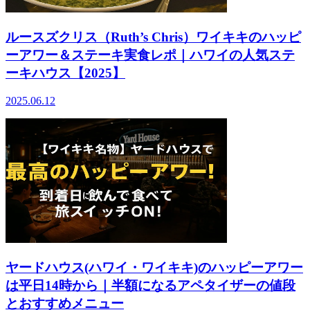
ルースズクリス（Ruth’s Chris）ワイキキのハッピ
ーアワー＆ステーキ実食レポ｜ハワイの人気ステ
ーキハウス【2025】
2025.06.12
ヤードハウス(ハワイ・ワイキキ)のハッピーアワー
は平日14時から｜半額になるアペタイザーの値段
とおすすめメニュー