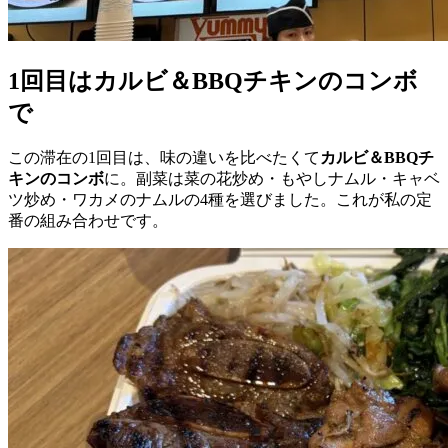
1回目はカルビ＆BBQチキンのコンボ
で
この滞在の1回目は、味の違いを比べたくて
カルビ＆BBQチ
キンのコンボ
に。副菜は菜の花炒め・もやしナムル・キャベ
ツ炒め・ワカメのナムルの4種を選びました。これが私の定
番の組み合わせです。