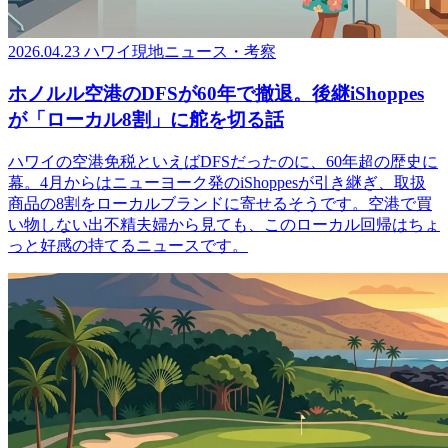
2026.04.23
ハワイ現地ニュース・考察
ホノルル空港のDFSが60年で撤退。後継iShoppes
が「ローカル8割」に舵を切る話
ハワイの空港免税といえばDFSだったのに、60年超の歴史に
幕。4月からはニューヨーク発のiShoppesが引き継ぎ、取扱
商品の8割をローカルブランドに寄せるそうです。空港で買
い物しない出不精夫婦から見ても、このローカル回帰はちょ
っと好感の持てるニュースです。