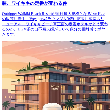
装。ワイキキの定番が変わる件
Outrigger Waikiki Beach Resortが同社最大規模となる1億ドル
の改装に着手。Voyager 47ラウンジを3倍に拡張し客室もリ
ニューアル。ワイキキビーチ真正面の定番ホテルがどう変わ
るのか、HGV派の出不精夫婦が歩いて数分の距離感でボヤ
きます。