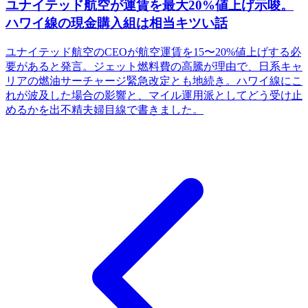
ユナイテッド航空が運賃を最大20%値上げ示唆。
ハワイ線の現金購入組は相当キツい話
ユナイテッド航空のCEOが航空運賃を15〜20%値上げする必
要があると発言。ジェット燃料費の高騰が理由で、日系キャ
リアの燃油サーチャージ緊急改定とも地続き。ハワイ線にこ
れが波及した場合の影響と、マイル運用派としてどう受け止
めるかを出不精夫婦目線で書きました。