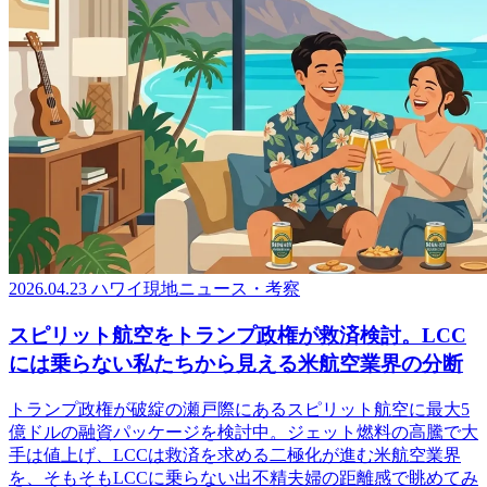
2026.04.23
ハワイ現地ニュース・考察
スピリット航空をトランプ政権が救済検討。LCC
には乗らない私たちから見える米航空業界の分断
トランプ政権が破綻の瀬戸際にあるスピリット航空に最大5
億ドルの融資パッケージを検討中。ジェット燃料の高騰で大
手は値上げ、LCCは救済を求める二極化が進む米航空業界
を、そもそもLCCに乗らない出不精夫婦の距離感で眺めてみ