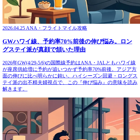
2026.04.25
ANA・フライトマイル攻略
GWハワイ線、予約率70%前後の伸び悩み。ロン
グステイ派が真顔で頷いた理由
2026年GW(4/29-5/6)の国際線予約はANA・JALともハワイ線
が座席供給増に予約が追いつかず予約率70%前後。アジア方
面の伸びに比べ明らかに鈍い。ハイシーズン回避・ロングス
テイ派の出不精夫婦視点で、この『伸び悩み』の意味を読み
解きます。