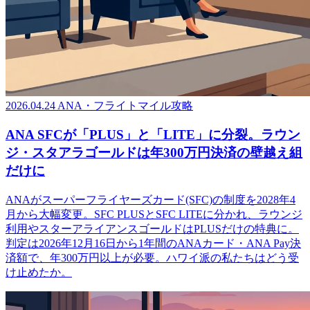
2026.04.24
ANA・フライトマイル攻略
ANA SFCが「PLUS」と「LITE」に分裂。ラウン
ジ・スタアラゴールドは年300万円決済の壁越え組
だけに
ANAがスーパーフライヤーズカード(SFC)の制度を2028年4
月から大幅変更。SFC PLUSとSFC LITEに分かれ、ラウンジ
利用やスターアライアンスゴールドはPLUSだけの特典に。
判定は2026年12月16日から1年間のANAカード・ANA Pay決
済額で、年300万円以上が必要。ハワイ派の私たちはどう受
け止めたか。