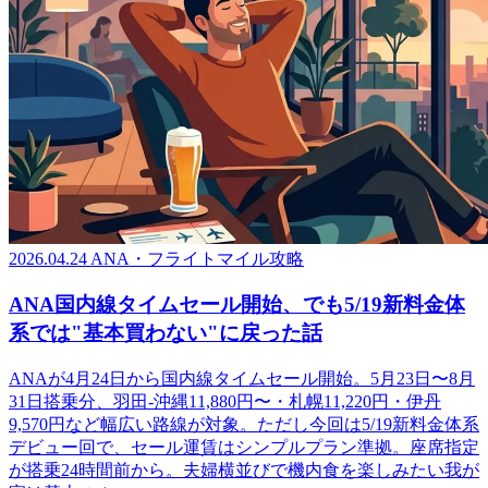
2026.04.24
ANA・フライトマイル攻略
ANA国内線タイムセール開始、でも5/19新料金体
系では"基本買わない"に戻った話
ANAが4月24日から国内線タイムセール開始。5月23日〜8月
31日搭乗分、羽田-沖縄11,880円〜・札幌11,220円・伊丹
9,570円など幅広い路線が対象。ただし今回は5/19新料金体系
デビュー回で、セール運賃はシンプルプラン準拠。座席指定
が搭乗24時間前から。夫婦横並びで機内食を楽しみたい我が