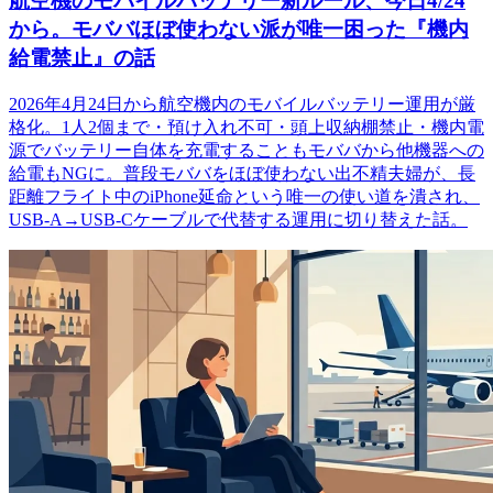
航空機のモバイルバッテリー新ルール、今日4/24
から。モババほぼ使わない派が唯一困った『機内
給電禁止』の話
2026年4月24日から航空機内のモバイルバッテリー運用が厳
格化。1人2個まで・預け入れ不可・頭上収納棚禁止・機内電
源でバッテリー自体を充電することもモババから他機器への
給電もNGに。普段モババをほぼ使わない出不精夫婦が、長
距離フライト中のiPhone延命という唯一の使い道を潰され、
USB-A→USB-Cケーブルで代替する運用に切り替えた話。