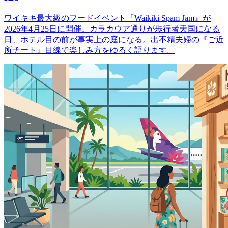
ワイキキ最大級のフードイベント『Waikiki Spam Jam』が
2026年4月25日に開催。カラカウア通りが歩行者天国になる
日、ホテル目の前が事実上の庭になる。出不精夫婦の『ご近
所チート』目線で楽しみ方をゆるく語ります。