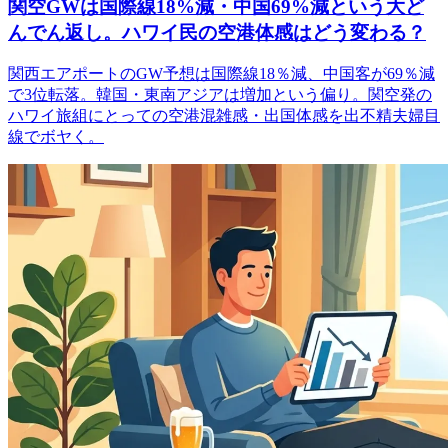
関空GWは国際線18%減・中国69%減という大ど
んでん返し。ハワイ民の空港体感はどう変わる？
関西エアポートのGW予想は国際線18％減、中国客が69％減
で3位転落。韓国・東南アジアは増加という偏り。関空発の
ハワイ旅組にとっての空港混雑感・出国体感を出不精夫婦目
線でボヤく。