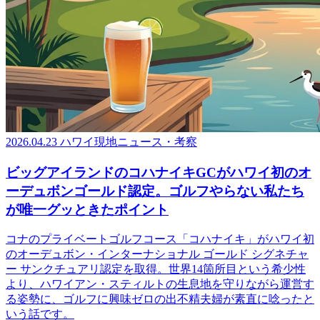
2026.04.23
ハワイ現地ニュース・考察
ビッグアイランドのコハナイキGCがハワイ初のオ
ーデュボンゴールド認定。ゴルフやらない私たち
が唯一グッときたポイント
コナのプライベートゴルフコース「コハナイキ」がハワイ初
のオーデュボン・インターナショナル ゴールド シグネチャ
ー サンクチュアリ認定を取得。世界14箇所目という希少性
より、ハワイアン・スティルトの生息地を守りながら運営す
る姿勢に、ゴルフに興味ゼロの出不精夫婦が素直に唸ったと
いう話です。