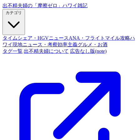
出不精夫婦の
「摩擦ゼロ」
ハワイ雑記
カテゴリ
タイムシェア・HGVニュース
ANA・フライトマイル攻略
ハ
ワイ現地ニュース・考察
効率主義グルメ・お酒
タグ一覧
出不精夫婦について
広告なし版(note)