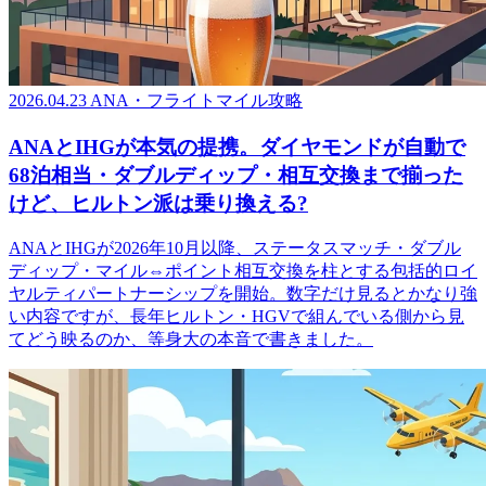
2026.04.23
ANA・フライトマイル攻略
ANAとIHGが本気の提携。ダイヤモンドが自動で
68泊相当・ダブルディップ・相互交換まで揃った
けど、ヒルトン派は乗り換える?
ANAとIHGが2026年10月以降、ステータスマッチ・ダブル
ディップ・マイル⇔ポイント相互交換を柱とする包括的ロイ
ヤルティパートナーシップを開始。数字だけ見るとかなり強
い内容ですが、長年ヒルトン・HGVで組んでいる側から見
てどう映るのか、等身大の本音で書きました。