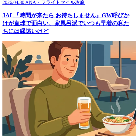
2026.04.30
ANA・フライトマイル攻略
JAL『時間が来たら お待ちしません』GW呼びか
けが直球で面白い、家風呂派でいつも早着の私た
ちには縁遠いけど