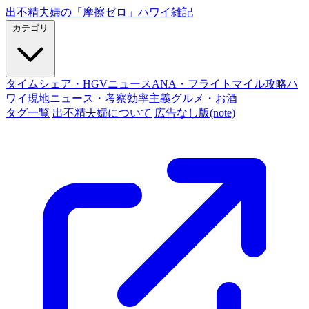
出不精夫婦の
「摩擦ゼロ」
ハワイ雑記
カテゴリ
タイムシェア・HGVニュース
ANA・フライトマイル攻略
ハ
ワイ現地ニュース・考察
効率主義グルメ・お酒
タグ一覧
出不精夫婦について
広告なし版(note)