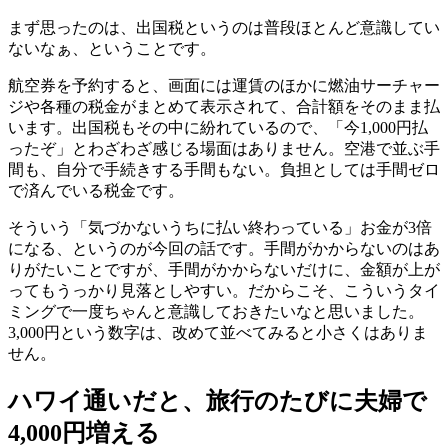
まず思ったのは、出国税というのは普段ほとんど意識してい
ないなぁ、ということです。
航空券を予約すると、画面には運賃のほかに燃油サーチャー
ジや各種の税金がまとめて表示されて、合計額をそのまま払
います。出国税もその中に紛れているので、「今1,000円払
ったぞ」とわざわざ感じる場面はありません。空港で並ぶ手
間も、自分で手続きする手間もない。負担としては手間ゼロ
で済んでいる税金です。
そういう「気づかないうちに払い終わっている」お金が3倍
になる、というのが今回の話です。手間がかからないのはあ
りがたいことですが、手間がかからないだけに、金額が上が
ってもうっかり見落としやすい。だからこそ、こういうタイ
ミングで一度ちゃんと意識しておきたいなと思いました。
3,000円という数字は、改めて並べてみると小さくはありま
せん。
ハワイ通いだと、旅行のたびに夫婦で
4,000円増える