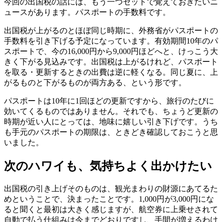
今回の出国税の話には、もう一つセットで覚えておきたいニ
ュースがあります。パスポートの手数料です。
出国税が上がるのとほぼ同じ時期に、外務省がパスポートの
手数料を引き下げる予定になっています。有効期間10年のパ
スポートで、今の16,000円から9,000円ほどへと、けっこう大
きく下がる見込みです。出国税は上がるけれど、パスポート
を取る・更新するときの出費は逆に軽くなる。同じ夏に、上
がるものと下がるものが両方ある、という形です。
パスポートは10年に1回ほどの更新ですから、旅行のたびに
効いてくるものではありません。それでも、ちょうど更新の
時期が近い人にとっては、地味に嬉しい引き下げです。うち
も手元のパスポートの期限は、ときどき確認しておこうと思
いました。
次のハワイも、気持ちよく出かけたい
出国税の引き上げそのものは、観光まわりの財源にあてるた
めということで、決まったことです。1,000円が3,000円にな
ると聞くと最初は大きく感じますが、航空券に上乗せされて
自動で払う仕組みは今までどおりですし、手間が増えるわけ