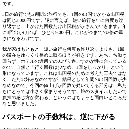
です。
3日の旅行でも2週間の旅行でも、1回の出国でかかる出国税
は同じ3,000円です。逆に言えば、短い旅行を年に何度も繰
り返すと、出かけた回数だけ出国税がかさんでいきます。年
に3回出かければ、ひとり9,000円。これが今までの3倍の重
さになるわけです。
我が家はもともと、短い旅行を何度も繰り返すよりも、1回
の滞在をゆっくり長めに取るほうが好きです。あちこち動き
回らず、ホテルの近所でのんびり過ごすのが性に合っている
ので、自然と「行く回数は少なめ、1回をしっかり」という
形になっています。これは出国税のために考えた工夫ではな
く、ただの好みなのですが、結果として年間の出国回数が少
なめなので、今回の値上げが回数で効いてくる部分は、私た
ちにとっては小さく収まりそうです。旅のスタイルしだいで
負担の感じ方が変わる、というのはちょっと面白いところだ
なと思いました。
パスポートの手数料は、逆に下がる