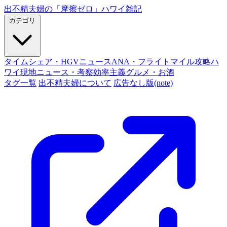
出不精夫婦の
「摩擦ゼロ」
ハワイ雑記
カテゴリ
タイムシェア・HGVニュース
ANA・フライトマイル攻略
ハ
ワイ現地ニュース・考察
効率主義グルメ・お酒
タグ一覧
出不精夫婦について
広告なし版(note)