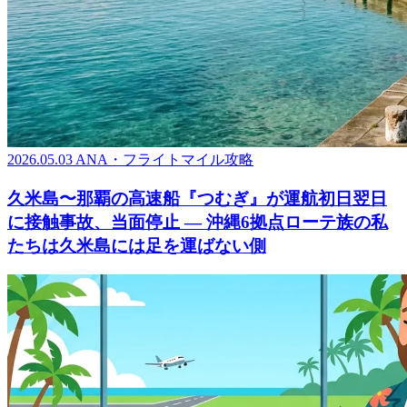
2026.05.03
ANA・フライトマイル攻略
久米島〜那覇の高速船『つむぎ』が運航初日翌日
に接触事故、当面停止 ― 沖縄6拠点ローテ族の私
たちは久米島には足を運ばない側