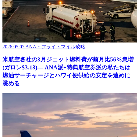
2026.05.07
ANA・フライトマイル攻略
米航空各社の3月ジェット燃料費が前月比56%急増
(ガロン$3.13)― ANA派+特典航空券派の私たちは
燃油サーチャージとハワイ便供給の安定を遠めに
眺める