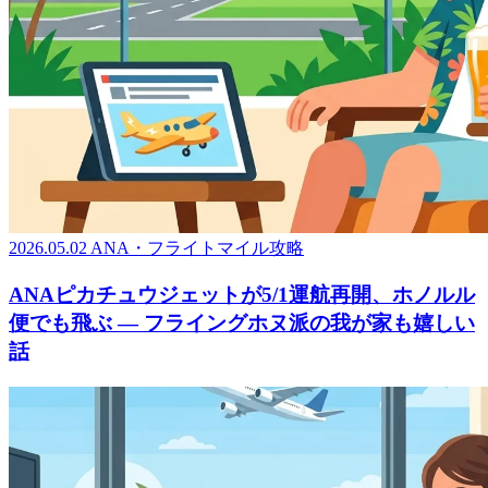
2026.05.02
ANA・フライトマイル攻略
ANAピカチュウジェットが5/1運航再開、ホノルル
便でも飛ぶ ― フライングホヌ派の我が家も嬉しい
話