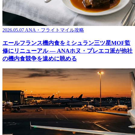
2026.05.07
ANA・フライトマイル攻略
エールフランス機内食をミシュラン三ツ星MOF監
修にリニューアル ― ANAホヌ・プレエコ派が他社
の機内食競争を遠めに眺める