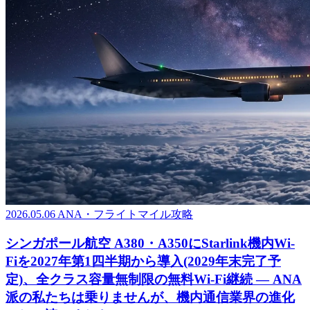
2026.05.06
ANA・フライトマイル攻略
シンガポール航空 A380・A350にStarlink機内Wi-
Fiを2027年第1四半期から導入(2029年末完了予
定)、全クラス容量無制限の無料Wi-Fi継続 ― ANA
派の私たちは乗りませんが、機内通信業界の進化