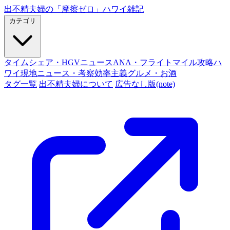
出不精夫婦の
「摩擦ゼロ」
ハワイ雑記
カテゴリ
タイムシェア・HGVニュース
ANA・フライトマイル攻略
ハ
ワイ現地ニュース・考察
効率主義グルメ・お酒
タグ一覧
出不精夫婦について
広告なし版(note)