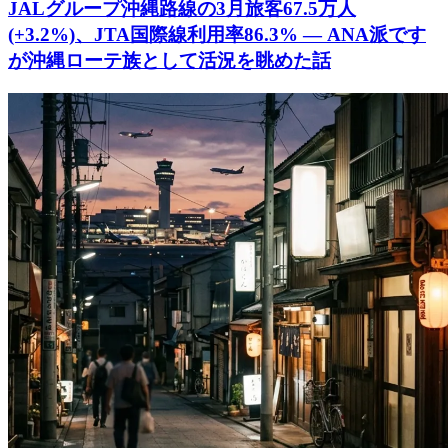
JALグループ沖縄路線の3月旅客67.5万人
(+3.2%)、JTA国際線利用率86.3% ― ANA派です
が沖縄ローテ族として活況を眺めた話