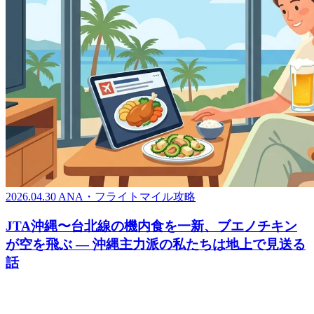
2026.04.30
ANA・フライトマイル攻略
JTA沖縄〜台北線の機内食を一新、ブエノチキン
が空を飛ぶ ― 沖縄主力派の私たちは地上で見送る
話