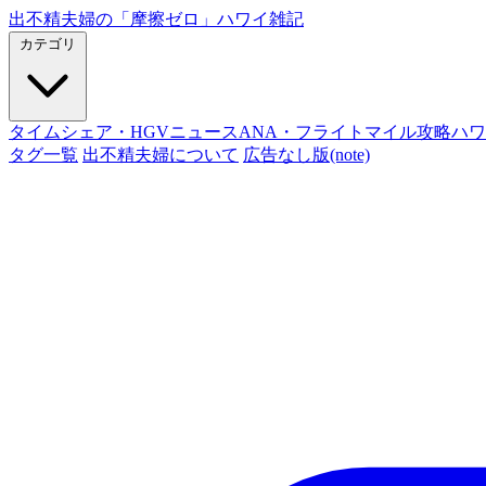
出不精夫婦の
「摩擦ゼロ」
ハワイ雑記
カテゴリ
タイムシェア・HGVニュース
ANA・フライトマイル攻略
ハワ
タグ一覧
出不精夫婦について
広告なし版(note)