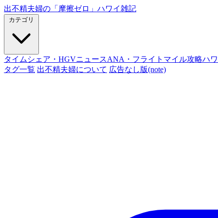
出不精夫婦の
「摩擦ゼロ」
ハワイ雑記
カテゴリ
タイムシェア・HGVニュース
ANA・フライトマイル攻略
ハワ
タグ一覧
出不精夫婦について
広告なし版(note)