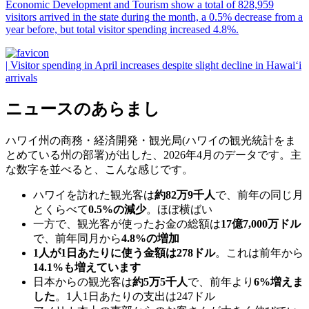
Economic Development and Tourism show a total of 828,959
visitors arrived in the state during the month, a 0.5% decrease from a
year before, but total visitor spending increased 4.8%.
| Visitor spending in April increases despite slight decline in Hawai‘i
arrivals
ニュースのあらまし
ハワイ州の商務・経済開発・観光局(ハワイの観光統計をま
とめている州の部署)が出した、2026年4月のデータです。主
な数字を並べると、こんな感じです。
ハワイを訪れた観光客は
約82万9千人
で、前年の同じ月
とくらべて
0.5%の減少
。ほぼ横ばい
一方で、観光客が使ったお金の総額は
17億7,000万ドル
で、前年同月から
4.8%の増加
1人が1日あたりに使う金額は278ドル
。これは前年から
14.1%も増えています
日本からの観光客は
約5万5千人
で、前年より
6%増えま
した
。1人1日あたりの支出は247ドル