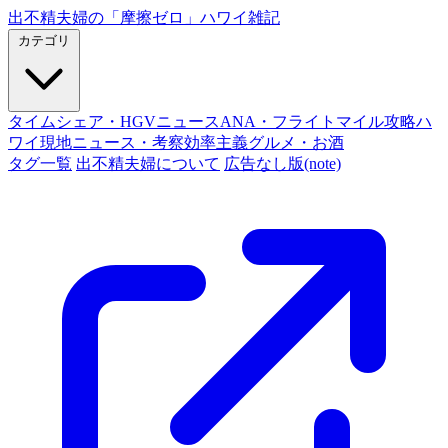
出不精夫婦の
「摩擦ゼロ」
ハワイ雑記
カテゴリ
タイムシェア・HGVニュース
ANA・フライトマイル攻略
ハ
ワイ現地ニュース・考察
効率主義グルメ・お酒
タグ一覧
出不精夫婦について
広告なし版(note)