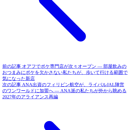
前の記事
オアフでポケ専門店が次々オープン ― 部屋飲みの
おつまみにポケを欠かさない私たちが、歩いて行ける範囲で
気になった新店
次の記事
ANA出資のフィリピン航空が、ライバルJAL陣営
のワンワールドに加盟へ ― ANA派の私たちが外から眺める
2027年のアライアンス再編