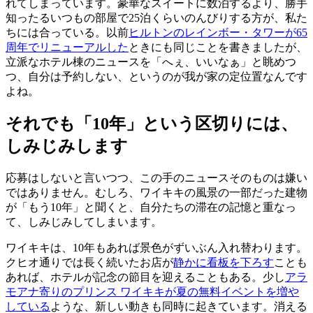
れてしまっています。豪華なスイートに数泊するより、勝手
知ったるいつもの部屋で25泊くらいのんびりする方が、私た
ちには合っている。以前
ヒルトンのレインボー・タワーが65
周年でリニューアルした
ときにも同じことを書きましたが、
立派なホテル棟のニュースを「へぇ、いいなぁ」と眺めつ
つ、自分は予約しない、というのが我が家の定位置なんです
よね。
それでも「10年」という区切りには、
しみじみします
応募はしないと言いつつ、この手のニュースそのものは嫌い
ではありません。むしろ、ワイキキの風景の一部だった建物
が「もう10年」と聞くと、自分たちの滞在の記憶と重なっ
て、しみじみしてしまいます。
ワイキキは、10年もあれば景色がずいぶん入れ替わります。
クヒオ通りでは長く続いたお店が
静かに看板を下ろす
ことも
あれば、ホテルが記念の節目を迎えることもある。少し
アラ
モアナ寄りのプリンス ワイキキが夏の無料イベントを増や
している
ような、新しい動きも同時に起きています。消える