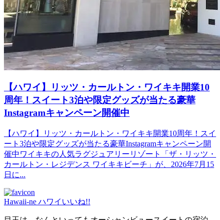
【ハワイ】リッツ・カールトン・ワイキキ開業10
周年！スイート3泊や限定グッズが当たる豪華
Instagramキャンペーン開催中
【ハワイ】リッツ・カールトン・ワイキキ開業10周年！スイ
ート3泊や限定グッズが当たる豪華Instagramキャンペーン開
催中ワイキキの人気ラグジュアリーリゾート「ザ・リッツ・
カールトン・レジデンス ワイキキビーチ」が、2026年7月15
日に...
Hawaii-ne ハワイいいね!!
目玉は、なんといってもオーシャンビュースイートの宿泊