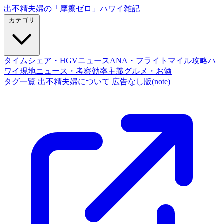
出不精夫婦の
「摩擦ゼロ」
ハワイ雑記
カテゴリ
タイムシェア・HGVニュース
ANA・フライトマイル攻略
ハ
ワイ現地ニュース・考察
効率主義グルメ・お酒
タグ一覧
出不精夫婦について
広告なし版(note)