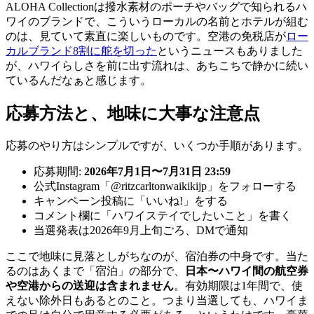
ALOHA Collectionは撥水素材のポーチやバッグで知られるハ
ワイのブランドで、こういうローカルの名前とホテルが組む
のは、見ていて素直に楽しいものです。空港の免税店が
ロー
カルブランド8割に舵を切った
というニュースもありました
が、ハワイらしさを前に出す流れは、あちこちで静かに続い
ているんだなぁと感じます。
応募方法と、地味に大事な注意点
応募のやり方はシンプルですが、いくつか手順があります。
応募期間:
2026年7月1日〜7月31日 23:59
公式Instagram「@ritzcarltonwaikikijp」をフォローする
キャンペーン投稿に「いいね!」をする
コメント欄に「ハワイステイでしたいこと」を書く
当選発表は2026年9月上旬ごろ、DMで通知
ここで地味に見落としがちなのが、宿泊券の中身です。当た
るのはあくまで「宿泊」の部分で、
日本〜ハワイ間の航空券
や空港からの送迎は含まれません
。有効期限は1年間で、使
えない除外日もあるとのこと。つまり当選しても、ハワイま