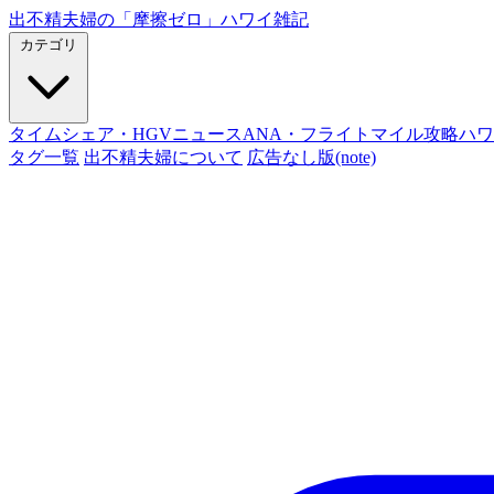
出不精夫婦の
「摩擦ゼロ」
ハワイ雑記
カテゴリ
タイムシェア・HGVニュース
ANA・フライトマイル攻略
ハワ
タグ一覧
出不精夫婦について
広告なし版(note)