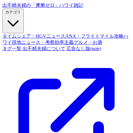
出不精夫婦の
「摩擦ゼロ」
ハワイ雑記
カテゴリ
タイムシェア・HGVニュース
ANA・フライトマイル攻略
ハ
ワイ現地ニュース・考察
効率主義グルメ・お酒
タグ一覧
出不精夫婦について
広告なし版(note)