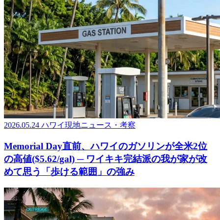
2026.05.24
ハワイ現地ニュース・考察
Memorial Day直前、ハワイのガソリンが全米2位
の高値($5.62/gal) ─ ワイキキ完結派の我が家が改
めて思う「歩ける範囲」の強み