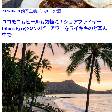
2026.06.18
効率主義グルメ・お酒
ロコモコもビールも気軽に！ショアファイヤー
(ShoreFyre)のハッピーアワーをワイキキのど真ん
中で