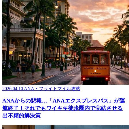
2026.04.10
ANA・フライトマイル攻略
ANAからの悲報…「ANAエクスプレスバス」が運
航終了！それでもワイキキ徒歩圏内で完結させる
出不精的解決策