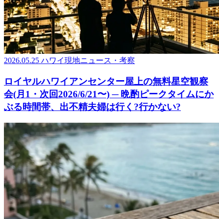
2026.05.25
ハワイ現地ニュース・考察
ロイヤルハワイアンセンター屋上の無料星空観察
会(月1・次回2026/6/21〜) ─ 晩酌ピークタイムにか
ぶる時間帯、出不精夫婦は行く?行かない?