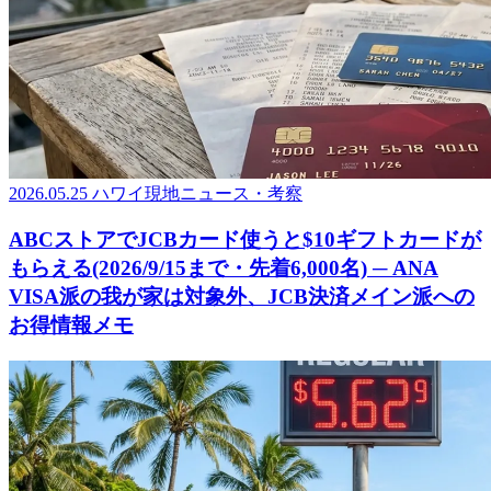
2026.05.25
ハワイ現地ニュース・考察
ABCストアでJCBカード使うと$10ギフトカードが
もらえる(2026/9/15まで・先着6,000名) ─ ANA
VISA派の我が家は対象外、JCB決済メイン派への
お得情報メモ