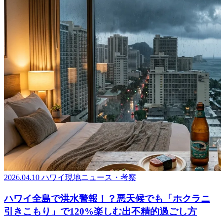
2026.04.10
ハワイ現地ニュース・考察
ハワイ全島で洪水警報！？悪天候でも「ホクラニ
引きこもり」で120%楽しむ出不精的過ごし方