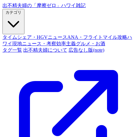
出不精夫婦の
「摩擦ゼロ」
ハワイ雑記
カテゴリ
タイムシェア・HGVニュース
ANA・フライトマイル攻略
ハ
ワイ現地ニュース・考察
効率主義グルメ・お酒
タグ一覧
出不精夫婦について
広告なし版(note)