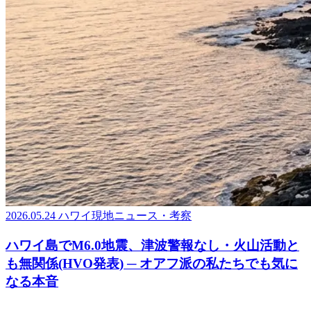
2026.05.24
ハワイ現地ニュース・考察
ハワイ島でM6.0地震、津波警報なし・火山活動と
も無関係(HVO発表) ─ オアフ派の私たちでも気に
なる本音