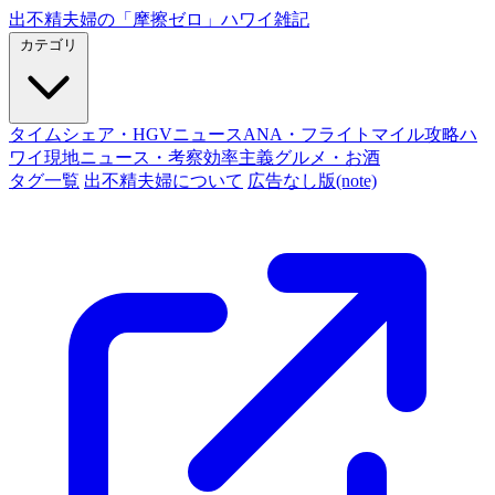
出不精夫婦の
「摩擦ゼロ」
ハワイ雑記
カテゴリ
タイムシェア・HGVニュース
ANA・フライトマイル攻略
ハ
ワイ現地ニュース・考察
効率主義グルメ・お酒
タグ一覧
出不精夫婦について
広告なし版(note)