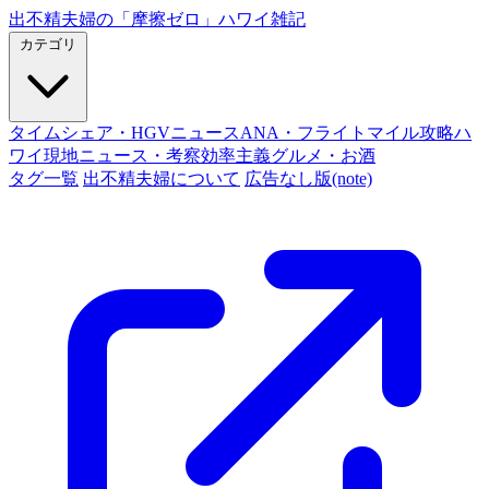
出不精夫婦の
「摩擦ゼロ」
ハワイ雑記
カテゴリ
タイムシェア・HGVニュース
ANA・フライトマイル攻略
ハ
ワイ現地ニュース・考察
効率主義グルメ・お酒
タグ一覧
出不精夫婦について
広告なし版(note)