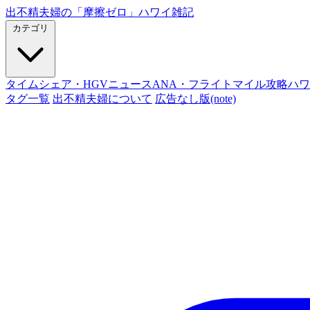
出不精夫婦の
「摩擦ゼロ」
ハワイ雑記
カテゴリ
タイムシェア・HGVニュース
ANA・フライトマイル攻略
ハワ
タグ一覧
出不精夫婦について
広告なし版(note)