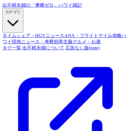
出不精夫婦の
「摩擦ゼロ」
ハワイ雑記
カテゴリ
タイムシェア・HGVニュース
ANA・フライトマイル攻略
ハ
ワイ現地ニュース・考察
効率主義グルメ・お酒
タグ一覧
出不精夫婦について
広告なし版(note)