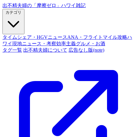
出不精夫婦の
「摩擦ゼロ」
ハワイ雑記
カテゴリ
タイムシェア・HGVニュース
ANA・フライトマイル攻略
ハ
ワイ現地ニュース・考察
効率主義グルメ・お酒
タグ一覧
出不精夫婦について
広告なし版(note)