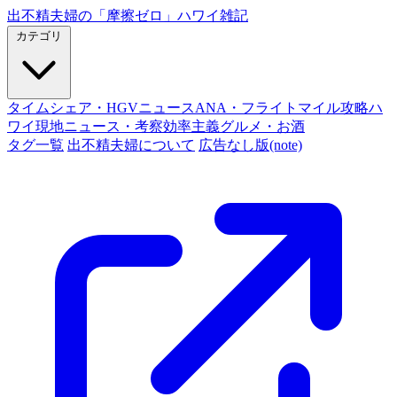
出不精夫婦の
「摩擦ゼロ」
ハワイ雑記
カテゴリ
タイムシェア・HGVニュース
ANA・フライトマイル攻略
ハ
ワイ現地ニュース・考察
効率主義グルメ・お酒
タグ一覧
出不精夫婦について
広告なし版(note)