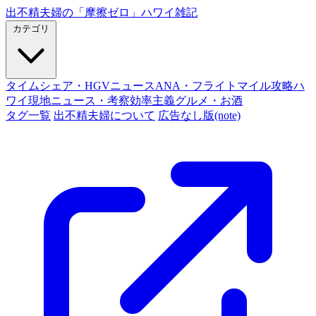
出不精夫婦の
「摩擦ゼロ」
ハワイ雑記
カテゴリ
タイムシェア・HGVニュース
ANA・フライトマイル攻略
ハ
ワイ現地ニュース・考察
効率主義グルメ・お酒
タグ一覧
出不精夫婦について
広告なし版(note)