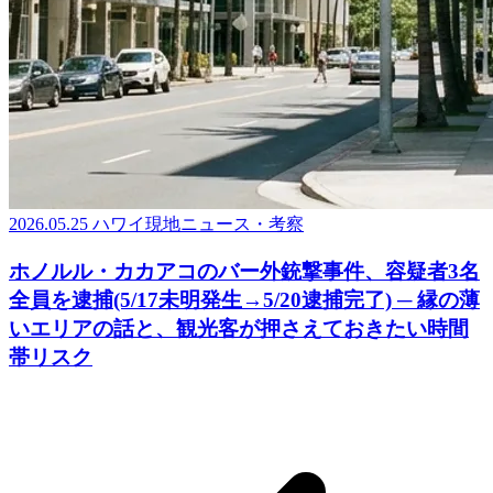
2026.05.25
ハワイ現地ニュース・考察
ホノルル・カカアコのバー外銃撃事件、容疑者3名
全員を逮捕(5/17未明発生→5/20逮捕完了) ─ 縁の薄
いエリアの話と、観光客が押さえておきたい時間
帯リスク