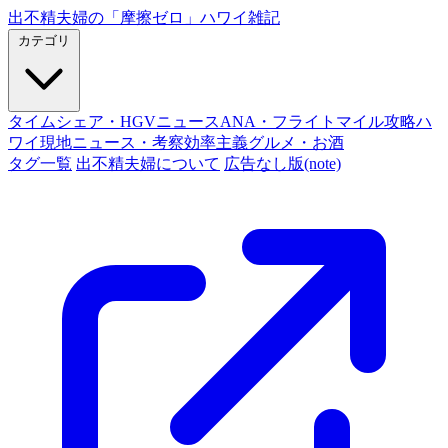
出不精夫婦の
「摩擦ゼロ」
ハワイ雑記
カテゴリ
タイムシェア・HGVニュース
ANA・フライトマイル攻略
ハ
ワイ現地ニュース・考察
効率主義グルメ・お酒
タグ一覧
出不精夫婦について
広告なし版(note)